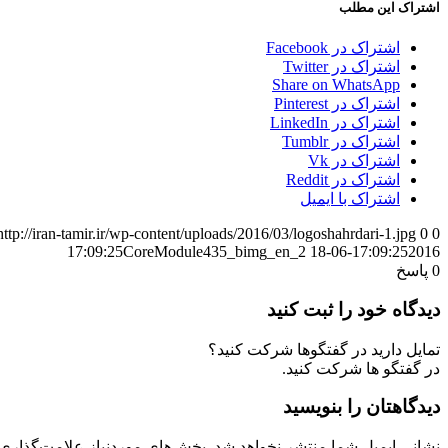
اشتراک این مطلب
اشتراک در Facebook
اشتراک در Twitter
Share on WhatsApp
اشتراک در Pinterest
اشتراک در LinkedIn
اشتراک در Tumblr
اشتراک در Vk
اشتراک در Reddit
اشتراک با ایمیل
http://iran-tamir.ir/wp-content/uploads/2016/03/logoshahrdari-1.jpg
0
0
CoreModule435_bimg_en_2
17:09:25
2016-06-18 17:09:25
0
پاسخ
دیدگاه خود را ثبت کنید
تمایل دارید در گفتگوها شرکت کنید؟
در گفتگو ها شرکت کنید.
دیدگاهتان را بنویسید
نشانی ایمیل شما منتشر نخواهد شد.
بخش‌های موردنیاز علامت‌گذاری 