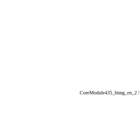
CoreModule435_bimg_en_2
/