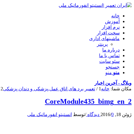
خانه
آموزش
نرم افزار
سخت افزار
ماشینهای اداری
پرینتر
درباره ما
تماس با ما
سئو سایت
جستجو
منو
منو
وبلاگ - آخرین اخبار
مکان شما:
خانه
1
/
تعمیر برد های اتاق عمل,پزشکی و دندان پزشکی
2
CoreModule435_bimg_en_2
ژوئن 18, 2016
0 دیدگاه
/
/
توسط
انستیتو انفورماتیک ملی