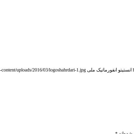
انستیتو انفورماتیک ملی
wp-content/uploads/2016/03/logoshahrdari-1.jpg
شده‌اند
*