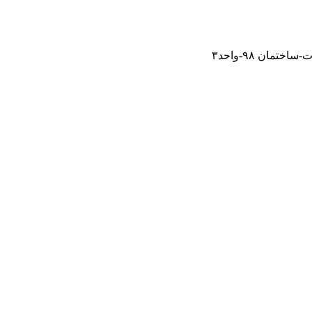
مان ۹۸-واحد۳