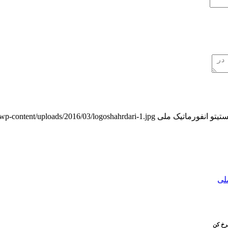
ستیتو انفورماتیک ملی
ir/wp-content/uploads/2016/03/logoshahrdari-1.jpg
ملی
رخ کن