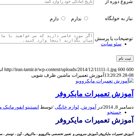
شروع دوره از
نیاز به خوابگاه
ندارم
دارم
توضیحات یا پرسش
سئو سایت
600
600
http://iran-tamir.ir/wp-content/uploads/2014/12/11111-1.jpg
ان
08-28 13:20:29
آموزش تعمیرات ماشین ظرف شویی
آموزش تعمیرات مایکروفر
دسامبر 8, 2014
/
در
آموزش
,
لوازم خانگی
/
توسط
انستیتو انفورماتیک 
جستجو
آموزش تعمیرات مایکروفر
آموزش تعمیرات مایکروفر:آموزش سرویس و تعمیر تخصصی ماکروویو ، ماکروفر ، آون ، توستر ، س