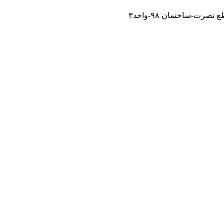
رت-ساختمان ۹۸-واحد۳