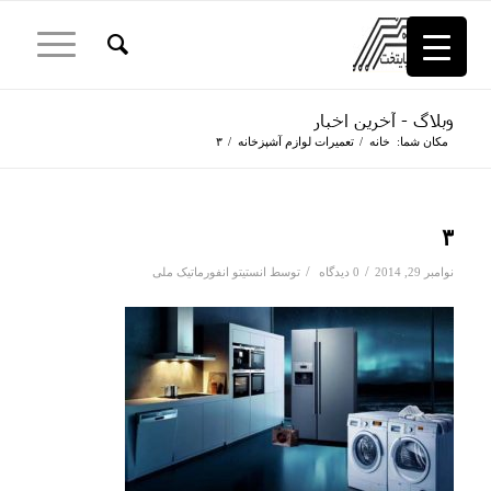
وبلاگ - آخرین اخبار
مکان شما:
خانه
/
تعمیرات لوازم آشپزخانه
/
۳
۳
/
/
نوامبر 29, 2014
0 دیدگاه
توسط
انستیتو انفورماتیک ملی