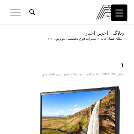
وبلاگ - آخرین اخبار
مکان شما:
خانه
/
تعمیرات فوق تخصصی تلویزیون
/
۱
۱
/
/
نوامبر 29, 2014
0 دیدگاه
توسط
انستیتو انفورماتیک ملی