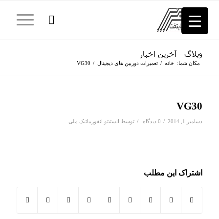
وبلاگ - آخرین اخبار
مکان شما:
خانه
/
تعمیرات دوربین های دیجیتال
/
VG30
VG30
/
/
دسامبر 1, 2014
0 دیدگاه
توسط
انستیتو انفورماتیک ملی
اشتراک این مطلب