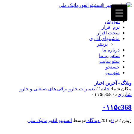
خانه
آموزش
نرم افزار
سخت افزار
ماشینهای اداری
پرینتر
درباره ما
تماس با ما
سئو سایت
جستجو
منو
منو
وبلاگ - آخرین اخبار
مکان شما:
خانه
1
/
تعمیرات جارو برقی های صنعتی و جارو
شارژی
2
/
۰۱۱۵c368
۰۱۱۵c368
ژوئن 22, 2015
0 دیدگاه
/
/
توسط
انستیتو انفورماتیک ملی