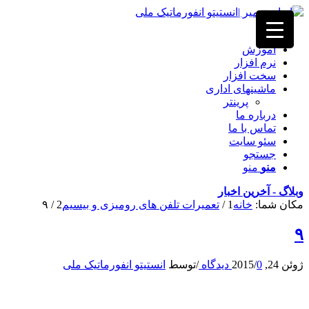
خانه
آموزش
نرم افزار
سخت افزار
ماشینهای اداری
پرینتر
درباره ما
تماس با ما
سئو سایت
جستجو
منو
منو
وبلاگ - آخرین اخبار
مکان شما:
خانه
1
/
تعمیرات تلفن های رومیزی و بیسیم
2
/
۹
۹
ژوئن 24, 2015
0 دیدگاه
/
/
توسط
انستیتو انفورماتیک ملی