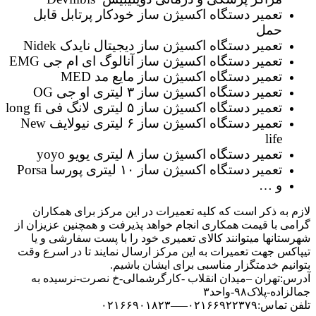
تعمیر دستگاه اکسیژن ساز خودکار پرتابل قابل
حمل
تعمیر دستگاه اکسیژن ساز دیجیتال نایدک Nidek
تعمیر دستگاه اکسیژن ساز آنالوگ ای ام جی EMG
تعمیر دستگاه اکسیژن ساز مایع مد MED
تعمیر دستگاه اکسیژن ساز ۳ لیتری او جی OG
تعمیر دستگاه اکسیژن ساز ۵ لیتری لانگ فی long fi
تعمیر دستگاه اکسیژن ساز ۶ لیتری نیولایف New
life
تعمیر دستگاه اکسیژن ساز ۸ لیتری یویو yoyo
تعمیر دستگاه اکسیژن ساز ۱۰ لیتری پورسا Porsa
و …
لازم به ذکر است که کلیه تعمیرات در این مرکز برای همکاران
گرامی با قیمت همکاری انجام خواهد پذیرفت و همچنین عزیزان از
شهرستانها میتوانند کالای تعمیری خود را با پست سفارشی و یا
تیپاکس جهت تعمیرات به این مرکز ارسال نمایند تا در اسرع وقت
بتوانیم خدمتگزار مناسبی برای ایشان باشیم.
آدرس:تهران –میدان انقلاب -کارگرشمالی-خ نصرت-نرسیده به
جمالزاده-پلاک۹۸-واحد۳
تلفن تماس:۰۲۱۶۶۹۲۲۳۷۹—–۰۲۱۶۶۹۰۱۸۲۳