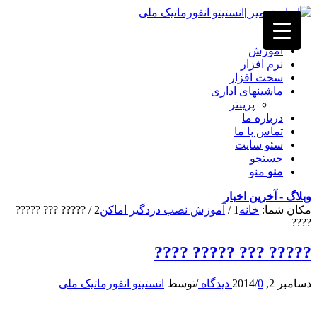
خانه
آموزش
نرم افزار
سخت افزار
ماشینهای اداری
پرینتر
درباره ما
تماس با ما
سئو سایت
جستجو
منو
منو
وبلاگ - آخرین اخبار
مکان شما:
خانه
1
/
آموزش نصب دزدگیر اماکن
2
/
????? ??? ?????
????
????? ??? ????? ????
دسامبر 2, 2014
0 دیدگاه
/
/
توسط
انستیتو انفورماتیک ملی