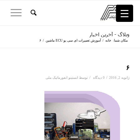
وبلاگ - آخرین اخبار
مکان شما:
خانه
/
آموزش تعمیرات ای سی یو ECU ماشین
/
۶
۶
/
/
ژانویه 2, 2016
0 دیدگاه
توسط
انستیتو انفورماتیک ملی