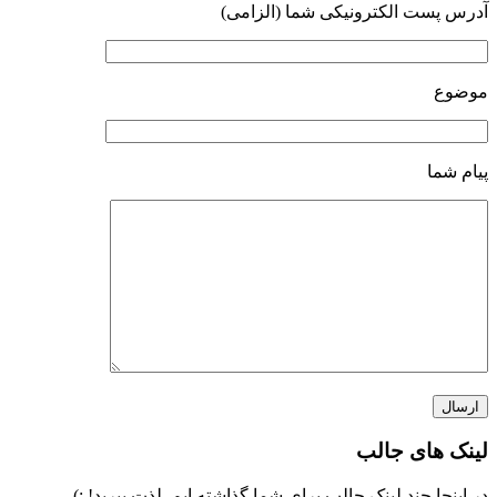
آدرس پست الکترونیکی شما (الزامی)
موضوع
پیام شما
لینک های جالب
در اینجا چند لینک جالب برای شما گذاشته ایم. لذت ببرید! :)