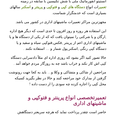
انستیتو انفورماتیک ملی با شش تکنیسین با سابقه در زمینه
تعمیر
ات انواع
دستگاه های کپی
و
فتوکپی
و
پرینتر
و
اسکنر
سالهای
بسیاری است که خدمتگزار شماست.
مجهزترین مراکز تعمیرات ماشینهای اداری در کشور می باشد.
این استفاده هر روزه و روز افزون تا حدی است که دیگر هیچ اداره
,ارگان و یا شرکتی را نمیتوان یافت که که از یکی از دستگاه ها و یا
ماشینهای اداری اعم از پرینتر ,فکس,فتوکپی سیاه و سفید و یا
دستگاه کپی رنگی ,اسکنر,پول شمار و … استفاده نکنند .
حالا تصور کنید اگر بشود که روزی اداره ای مثلاً دادسرایی دستگاه
کپی اش کار نکند و خراب باشد چه به روزگار مردم خواهد آمد .
مراجعین از شاکی و متشاکی و وکلا و… باید به کجا جهت رونوشت
گرفتن از مدارک خود مراجعه کنند و حالا در نظر بگیرید کسیکه
محل کپی را اجاره کرده چه سودی را از دست داده !
تعمیرتخصصی انواع پرینتر و فتوکپی و
ماشینهای اداری
حاضر است چقدر پرداخت نماید که هرچه سریعتر دستگاهش