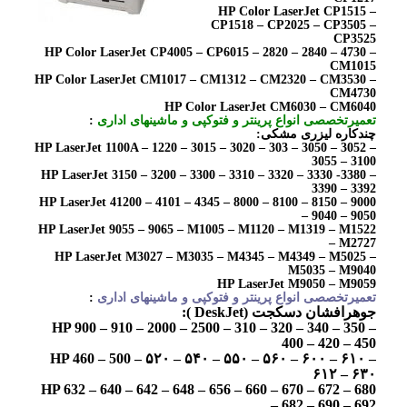
HP Color LaserJet CP1515 –
CP1518 – CP2025 – CP3505 –
CP3525
HP Color LaserJet CP4005 – CP6015 – 2820 – 2840 – 4730 –
CM1015
HP Color LaserJet CM1017 – CM1312 – CM2320 – CM3530 –
CM4730
HP Color LaserJet CM6030 – CM6040
تعمیرتخصصی انواع پرینتر و فتوکپی و ماشینهای اداری
:
چندکاره لیزری مشکی:
HP LaserJet 1100A – 1220 – 3015 – 3020 – 303 – 3050 – 3052 –
3055 – 3100
HP LaserJet 3150 – 3200 – 3300 – 3310 – 3320 – 3330 -3380 –
3390 – 3392
HP LaserJet 41200 – 4101 – 4345 – 8000 – 8100 – 8150 – 9000
– 9040 – 9050
HP LaserJet 9055 – 9065 – M1005 – M1120 – M1319 – M1522
– M2727
HP LaserJet M3027 – M3035 – M4345 – M4349 – M5025 –
M5035 – M9040
HP LaserJet M9050 – M9059
تعمیرتخصصی انواع پرینتر و فتوکپی و ماشینهای اداری
:
جوهرافشان دسکجت (DeskJet ):
HP 900 – 910 – 2000 – 2500 – 310 – 320 – 340 – 350 –
400 – 420 – 450
HP 460 – 500 – ۵۲۰ – ۵۴۰ – ۵۵۰ – ۵۶۰ – ۶۰۰ – ۶۱۰ –
۶۱۲ – ۶۳۰
HP 632 – 640 – 642 – 648 – 656 – 660 – 670 – 672 – 680
– 682 – 690 – 692