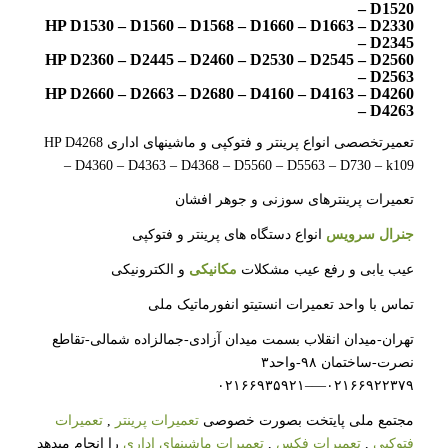
– D1520
HP D1530 – D1560 – D1568 – D1660 – D1663 – D2330
– D2345
HP D2360 – D2445 – D2460 – D2530 – D2545 – D2560
– D2563
HP D2660 – D2663 – D2680 – D4160 – D4163 – D4260
– D4263
تعمیرتخصصی انواع پرینتر و فتوکپی و ماشینهای اداری HP D4268
– D4360 – D4363 – D4368 – D5560 – D5563 – D730 – k109
تعمیرات پرینترهای سوزنی و جوهر افشان
جنرال سرویس
انواع دستگاه های پرینتر و فتوکپی
عیب یابی و رفع عیب مشکلات
مکانیکی
و الکترونیکی
تماس با واحد تعمیرات انستیتو انفورماتیک ملی
تهران-میدان انقلاب بسمت میدان آزادی-جمالزاده شمالی-تقاطع
نصرت-ساختمان ۹۸-واحد۳
۰۲۱۶۶۹۲۲۳۷۹—–۰۲۱۶۶۹۳۵۹۲۱
مجتمع ملی پایتخت بصورت خصوصی
تعمیرات پرینتر
,
تعمیرات
فتوکپی
,
تعمیرات فکس
,
تعمیرات ماشینهای اداری
را انجام میدهد