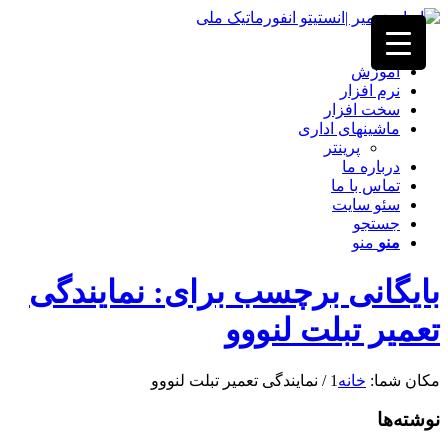
خانه
آموزش
نرم افزار
سخت افزار
ماشینهای اداری
پرینتر
درباره ما
تماس با ما
سئو سایت
جستجو
منو
منو
بایگانی برچسب برای: نمایندگی
تعمیر تبلت لنووو
مکان شما:
خانه
1
/
نمایندگی تعمیر تبلت لنووو
نوشته‌ها