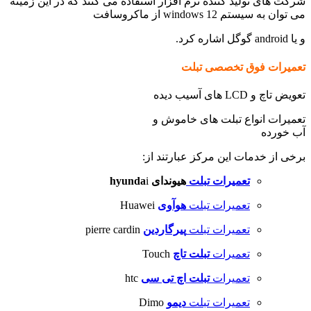
شرکت های تولید کننده نرم افزار استفاده می کنند که در این زمینه
می توان به سیستم windows 12 از ماکروسافت
و یا android گوگل اشاره کرد.
تعمیرات فوق تخصصی تبلت
تعویض تاچ و LCD های آسیب دیده
تعمیرات انواع تبلت های خاموش و
آب خورده
برخی از خدمات این مرکز عبارتند از:
تعمیرات تبلت
هیوندای hyunda
i
تعمیرات تبلت
هوآوی
Huawei
تعمیرات تبلت
پیرگاردین
pierre cardin
تعمیرات
تبلت تاچ
Touch
تعمیرات
تبلت اچ تی سی
htc
تعمیرات تبلت
دیمو
Dimo