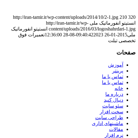
http://iran-tamir.ir/wp-content/uploads/2014/10/2-1.jpg
210
320
انستیتو انفورماتیک ملی
http://iran-tamir.ir/wp-
content/uploads/2016/03/logoshahrdari-1.jpg
انستیتو انفورماتیک
ملی
2015-01-26 09:40:42
2023-08-28 12:36:00
تعمیرات فوق
تخصصی تبلت
صفحات
آموزش
پرینتر
تماس با ما
تماس با ما
خانه
درباره ما
دنبال کنید
سئو سایت
سخت افزار
طراحی سایت
ماشینهای اداری
مقالات
نرم افزار