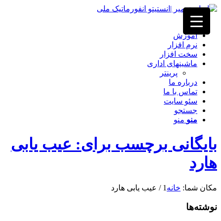
خانه
آموزش
نرم افزار
سخت افزار
ماشینهای اداری
پرینتر
درباره ما
تماس با ما
سئو سایت
جستجو
منو
منو
بایگانی برچسب برای: عیب یابی
هارد
مکان شما:
خانه
1
/
عیب یابی هارد
نوشته‌ها