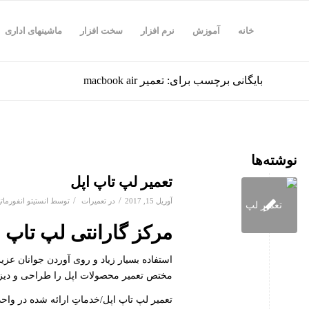
خانه
آموزش
نرم افزار
سخت افزار
ماشینهای اداری
بایگانی برچسب برای: تعمیر macbook air
نوشته‌ها
تعمیر لپ تاپ اپل
/
/
آوریل 15, 2017
در
تعمیرات
توسط
انستیتو انفورما
مرکز گارانتی لپ تاپ ا
استفاده بسیار زیاد و روی آوردن جوانان عزی
مختص تعمیر محصولات اپل را طراحی و دیزا
تعمیر لپ تاپ اپل/خدماتِ ارائه شده در واحد