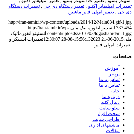
اسپیکر پسیو , تعمیرات اسپیکر پسیو , تعمیر امپلیفایر اکتیو ,
تعمیرات امپلیفایر اکتیو
,
تعمیر دستگاه دی جی
,
تعمیرات دستگاه
دی جی
,
تعمیر آمپلی فایر ماشین
http://iran-tamir.ir/wp-content/uploads/2014/12/Main834.gif-1.jpg
454
337
انستیتو انفورماتیک ملی
http://iran-tamir.ir/wp-
content/uploads/2016/03/logoshahrdari-1.jpg
انستیتو انفورماتیک
ملی
2015-06-21 15:56:13
2023-08-28 12:30:07
تعمیرات اسپیکر و
تعمیرات آمپلی فایر
صفحات
آموزش
پرینتر
تماس با ما
تماس با ما
خانه
درباره ما
دنبال کنید
سئو سایت
سخت افزار
طراحی سایت
ماشینهای اداری
مقالات