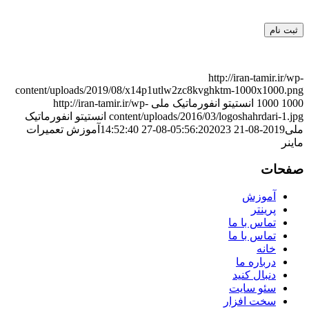
http://iran-tamir.ir/wp-
content/uploads/2019/08/x14p1utlw2zc8kvghktm-1000x1000.png
1000
1000
انستیتو انفورماتیک ملی
http://iran-tamir.ir/wp-
content/uploads/2016/03/logoshahrdari-1.jpg
انستیتو انفورماتیک
ملی
2019-08-21 05:56:20
2023-08-27 14:52:40
آموزش تعمیرات
ماینر
صفحات
آموزش
پرینتر
تماس با ما
تماس با ما
خانه
درباره ما
دنبال کنید
سئو سایت
سخت افزار