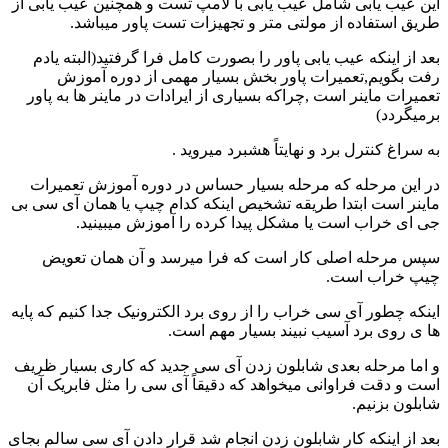
این عیب یابی شامل عیب یابی با لامپ تست و همچنین عیب یابی از
طریق استفاده از مولتی متر و تجهیزات تست پاور میباشد.
بعد از اینکه عیب یابی پاور را بصورت کامل فرا گرفتید(البته یادم
رفت بگویم,تعمیرات پاور بخش بسیار مهمی از دوره آموزش
تعمیرات ماینر است ,چراکه بسیاری از ایرادات در ماینر ها به پاور
برمیگردد)
به سراغ کنترل برد و نهایتاً هشبرد میروید .
در این مرحله که مرحله بسیار حساس در دوره آموزش تعمیرات
ماینر است ابتدا طریقه تشخیص اینکه کدام چیپ یا همان آی سی بی
جی ای خراب است یا مشکل پیدا کرده را آموزش میبینید.
سپس مرحله اصلی کار است که فرا میرسد و آن همان تعویض
چیپ خراب است.
اینکه چطور آی سی خراب را از روی برد الکترونیک جدا کنیم که پایه
ها ی روی برد آسیب نبیند بسیار مهم است.
و اما مرحله بعدی شابلون زدن آی سی جدید که کاری بسیار ظریف
است و دقت فراوانی میخواهد که دقیقاً آی سی را مثل فابریک آن
شابلون بزنیم.
بعد از اینکه کار شابلون زدن انجام شد قرار دادن آی سی سالم بجای