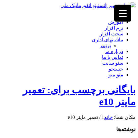
خانه
آموزش
نرم افزار
سخت افزار
ماشینهای اداری
پرینتر
درباره ما
تماس با ما
سئو سایت
جستجو
منو
منو
بایگانی برچسب برای: تعمیر
ماینر e10
مکان شما:
خانه
1
/
تعمیر ماینر e10
نوشته‌ها