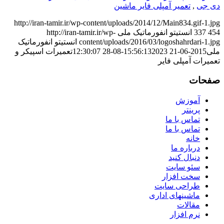
دی جی
,
تعمیر آمپلی فایر ماشین
http://iran-tamir.ir/wp-content/uploads/2014/12/Main834.gif-1.jpg
454
337
انستیتو انفورماتیک ملی
http://iran-tamir.ir/wp-
content/uploads/2016/03/logoshahrdari-1.jpg
انستیتو انفورماتیک
ملی
2015-06-21 15:56:13
2023-08-28 12:30:07
تعمیرات اسپیکر و
تعمیرات آمپلی فایر
صفحات
آموزش
پرینتر
تماس با ما
تماس با ما
خانه
درباره ما
دنبال کنید
سئو سایت
سخت افزار
طراحی سایت
ماشینهای اداری
مقالات
نرم افزار