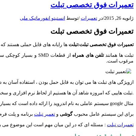
تعمیرات فوق تخصصی تبلت
ژانویه 26, 2015
/
در
تعمیرات
/
توسط
انستیتو انفورماتیک ملی
تعمیرات فوق تخصصی تبلت
تعمیرات فوق تخصصی تبلت:تبلت
ها رایانه های قابل حملی هستند که
تبلت ها همانند
تلفن های همراه
از قطعات SMD و بسیار کوچکی ساخته شده اند و بنابراین تعمیرات فوق تخصصی تبلت و
مرغوب است.
ازویژگی های تبلت ها می توان به قابل حمل بودن ، استفاده آسان به 
.تبلت هاییی که امروزه شاهد آن ها هستیم از لحاظ نرم افزاری و سخت
مثال google سیستم عاملی به نام اندروید را ارائه داده است که بسیار فراگیر شده و همه میدانیم که چقدر در میان عام محبوب شده است.
برای این سیستم عامل محبوب
گوشی
و
تعمیر تبلت
برنامه و پلت فر
تعمیرات تبلت
: مسئله ای که در این میان مهم است این موضوع می ب