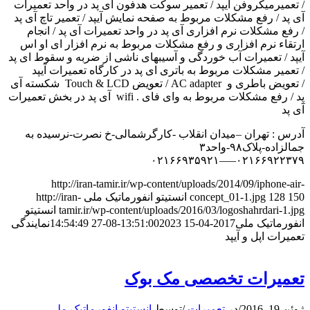
/ تعمیرمیکروفن آیپد / تعمیر سوکت هدفون آی پد در واحد تعمیرات
آی پد / رفع مشکلات مربوط به صفحه نمایش آیپد / تعمیر تاچ آی پد
/ رفع مشکلات نرم افزاری آی پد در واحد تعمیرات آی پد / انجام
ارتقاء نرم افزاری و رفع مشکلات مربوط به نرم افزار ای او اس
آیپد / تعمیرات آب خوردگی و آسیبهای ناشی از ضربه و سقوط ای پد
/ تعمیر مشکلات مربوط به باتری ای پد در کارگاه تعمیرات آیپد
/ تعویض باطری و AC adapter / تعویض Touch & LCD شکسته آی
پد / رفع مشکلات مربوط به وای فای . wifi آی پد در بخش تعمیرات
آی پد
آدرس : تهران –میدان انقلاب -کارگرشمالی-خ نصرت-نرسیده به
جمالزاده-پلاک۹۸-واحد۳
۰۲۱۶۶۹۲۲۳۷۹—–۰۲۱۶۶۹۳۵۹۲۱
http://iran-tamir.ir/wp-content/uploads/2014/09/iphone-air-
150
128
concept_01-1.jpg
انستیتو انفورماتیک ملی
http://iran-
tamir.ir/wp-content/uploads/2016/03/logoshahrdari-1.jpg
انستیتو
انفورماتیک ملی
2017-04-15 13:51:00
2023-08-27 14:54:49
نمایندگی
تعمیرات اپل و آیپد
تعمیرات تخصصی مک بوک
ژوئن 19, 2016
/
در
تعمیرات
/
توسط
انستیتو انفورماتیک ملی