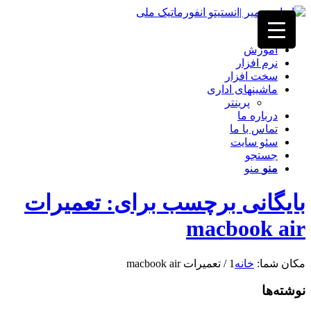
خانه
آموزش
نرم افزار
سخت افزار
ماشینهای اداری
پرینتر
درباره ما
تماس با ما
سئو سایت
جستجو
منو
منو
بایگانی برچسب برای: تعمیرات
macbook air
مکان شما:
خانه
1
/
تعمیرات macbook air
نوشته‌ها