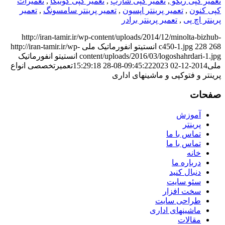
تعمیر کپی ریکو
,
تعمیر کپی شارپ
,
تعمیر کپی کونیکا
,
تعمیرات
کپی کنون
,
تعمیر پرینتر اپسون
,
تعمیر پرینتر سامسونگ
,
تعمیر
پرینتر اچ پی
,
تعمیر پرینتر برادر
http://iran-tamir.ir/wp-content/uploads/2014/12/minolta-bizhub-
268
228
c450-1.jpg
انستیتو انفورماتیک ملی
http://iran-tamir.ir/wp-
content/uploads/2016/03/logoshahrdari-1.jpg
انستیتو انفورماتیک
ملی
2014-12-02 09:45:22
2023-08-28 15:29:18
تعمیرتخصصی انواع
پرینتر و فتوکپی و ماشینهای اداری
صفحات
آموزش
پرینتر
تماس با ما
تماس با ما
خانه
درباره ما
دنبال کنید
سئو سایت
سخت افزار
طراحی سایت
ماشینهای اداری
مقالات