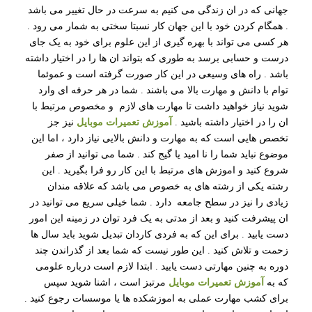
جهانی که در ان زندگی می کنیم به سرعت در حال تغییر می باشد
. همگام کردن خود با این جهان کار نسبتا سختی به شمار می رود .
هر کسی می تواند با بهره گیری از این علوم برای خود به یک جای
درست و حسابی برسد به طوری که بتواند ان ها را در اختیار داشته
باشد . راه های وسیعی در این کار صورت گرفته است و عموئما
توام با دانش و مهارت بالا می باشند . شما در هر حرفه ای وارد
شوید نیاز خواهید داشت تا مهارت های لازم و مخصوص مرتبط با
ان را در اختیار داشته باشید .
آموزش تعمیرات موبایل
نیز جز
تخصص هایی است که به مهارت و دانش بالایی نیاز دارد ، اما این
موضوع نباید شما را نا امید یا گیج کند . شما می توانید از صفر
شروع کنید و اموزش های مرتبط با این کار رو فرا بگیرید . این
رشته یکی از رشته های به خصوص می باشد که علاقه مندان
زیادی را نیز در سطح جامعه دارد . شما خیلی سریع می توانید در
ان پیشرفت کنید و بعد از مدتی به یک فرد توان در زمینه این امور
دست یابید . برای این که به فردی کاردان تبدیل شوید باید سال ها
زحمت و تلاش کنید . این طور نیست که شما بعد از گذراندن چند
دوره به چنین مهارتی دست یابید . ابتدا لازم است درباره علومی
که به
آموزش تعمیرات موبایل
مرتبز است ، اشنا شوید سپس
برای کشب مهارت عملی به اموزشکده ها یا موسسات رجوع کنید .