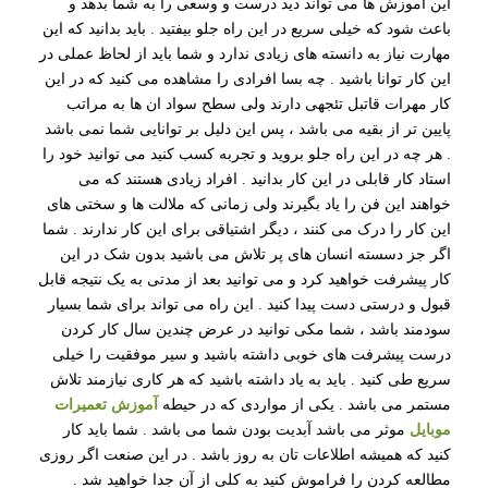
این اموزش ها می تواند دید درست و وسعی را به شما بدهد و
باعث شود که خیلی سریع در این راه جلو بیفتید . باید بدانید که این
مهارت نیاز به دانسته های زیادی ندارد و شما باید از لحاظ عملی در
این کار توانا باشید . چه بسا افرادی را مشاهده می کنید که در این
کار مهرات قاتبل تئجهی دارند ولی سطح سواد ان ها به مراتب
پایین تر از بقیه می باشد ، پس این دلیل بر توانایی شما نمی باشد
. هر چه در این راه جلو بروید و تجربه کسب کنید می توانید خود را
استاد کار قابلی در این کار بدانید . افراد زیادی هستند که می
خواهند این فن را یاد بگیرند ولی زمانی که ملالت ها و سختی های
این کار را درک می کنند ، دیگر اشتیاقی برای این کار ندارند . شما
اگر جز دسسته انسان های پر تلاش می باشید بدون شک در این
کار پیشرفت خواهید کرد و می توانید بعد از مدتی به یک نتیجه قابل
قبول و درستی دست پیدا کنید . این راه می تواند برای شما بسیار
سودمند باشد ، شما مکی توانید در عرض چندین سال کار کردن
درست پیشرفت های خوبی داشته باشید و سیر موفقیت را خیلی
سریع طی کنید . باید به یاد داشته باشید که هر کاری نیازمند تلاش
مستمر می باشد . یکی از مواردی که در حیطه
آموزش تعمیرات
موبایل
موثر می باشد آبدیت بودن شما می باشد . شما باید کار
کنید که همیشه اطلاعات تان به روز باشد . در این صنعت اگر روزی
مطالعه کردن را فراموش کنید به کلی از آن جدا خواهید شد .