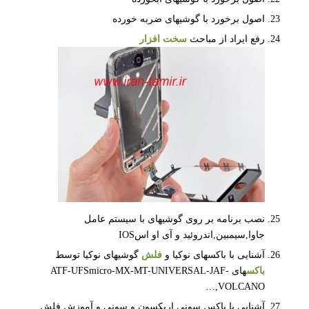
اصول برخورد با گوشیهای ضربه خورده
رفع ایراد از مباحث
سخت افزار
نصب برنامه بر روی گوشیهای با سیستم عامل
جاوا,سیمبین,اندروئید و آی او اسIOS
آشنایی با باکسهای نوکیا و
فلش
گوشیهای نوکیا توسط
باکس
های ATF-UFSmicro-MX-MT-UNIVERSAL-JAF-
VOLCANO,…
آشنایی با باکس سونی اریکسون و سونی و آموزش فلش