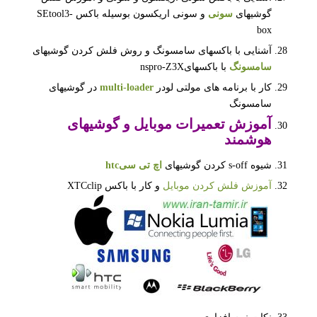
گوشیهای
سونی
و سونی اریکسون بوسیله باکس SEtool3-
box
آشنایی با باکسهای سامسونگ و روش فلش کردن گوشیهای
سامسونگ
با باکسهایnspro-Z3X
کار با برنامه های مولتی لودر
multi-loader
در گوشیهای
سامسونگ
آموزش تعمیرات موبایل
و گوشیهای
هوشمند
شیوه s-off کردن گوشیهای
اچ تی سی
htc
آموزش فلش کردن موبایل
و کار با باکس XTCclip