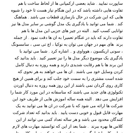
ساپورت نمایید . شاید بعضی ازکمپانی ها از لحاظ ساخت با هم
تفاوت هایی داشته باشد که در این هنگام نیاز هست تا خود را شیوه
هایی که این شرکت در حال بازسازی قطعات می باشد . هماهنگ
کند . شما می توانید با یادگیری یک مدل گوشی بر سایر مدل ها نیز
توانایی کسب کنید . البته در چیز های جزیی این مدل ها با هم
تفاوت دارند که باید در عنگام تعمیرا به ان ها دقت نمود . از جمله
برند های مهم در جهان می توان به نوکیا ، اچ تی سی ، سامسونگ
، سونی اریکسون ، هوواوی و .. اشاره کرد . شما می توانید با
یادگیری یک موضوع دیگر مدل ها را نیز تعمیر کنید . باید بدانید که
این برند ها با هم رقابت شدیدی دارند و همه روزه به دنبال کامل
کردن وسایل خود می باشند . ان ها می خواهند به هر نحوی که
شده است مشتری را به سمت خود جلب کند و برای همین از هیچ
کاری روی گردان نمی باشند از این روز همه روزه به دنبال اوردن
تکنولوژی های جدید می باشند که مناسفانه در این مورد کار شما را
افزایش می دهد . البته همه ساله اموزش هایی از طریف خود این
شرکت ها ارائه می شود که با شرکت در ان ها می توانید به یک
مهارت قابل قبول و خوبی دست یابید . باید بدانید که تعداد شرکت
کنندگان محدود می باشد و هر ساله تعداد کمی می توانند از این
کلاس ها بهره ببرند . شما بعد از این که توانستید مهارت های لازم