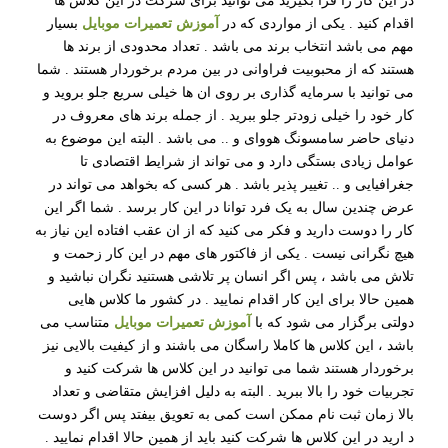
در این کار را فرا بگیرید می توانید برای شرکت در این کلاس ها
اقدام کنید . یکی از مواردی که در
آموزش تعمیرات موبایل
بسیار
مهم می باشد انتخاب برند می باشد . تعداد محدودی از برند ها
هستند که از محبوبیت فراوانی در بین مردم برخوردار هستند . شما
می توانید با سرمایه گذاری بر روی ان ها خیلی سریع جلو بروید و
کار خود را خیلی زودتر جلو ببرید . از جمله برند های معروف در
دنیای حاضر سامسونگ هووای و .. می باشد . البته این موضوع به
عوامل زیادی بستگی دارد و می تواند از شرایط اقتصادی تا
جغرافیایی و .. تغییر پذیر باشد . هر کسی که بخواهد می تواند در
عرض چندین سال به یک فرد توانا در این کار برسد . شما اگر این
کار را دوست دارید و فکر می کنید که از ان عقب افتاده این نیاز به
هیچ نگرانی نیست . یکی از فاکتور های مهم در این کار زحمت و
تلاش می باشد ، پس اگر انسان پر تلاشی هستنید نگران نباشید و
همین حالا برای این کار اقدام نمایید . در کشور ما کلاس هایی
دولتی برگزار می شود که با
آموزش تعمیرات موبایل
متناسب می
باشد ، این کلاس ها کاملا راسگان می باشند و از کیفیت بالایی نیز
برخوردار هستند شما می توانید در این کلاس ها شرکت کنید و
تجربیات خود را بالا ببرید . البته به دلیل افزایش متقاضی و تعداد
بالا زمان ثبت نام ممکن است کمی به تعویق بیفتد پس اگر دوست
د ارید در این کلاس ها شرکت کنید باید از همین حالا اقدام نمایید .