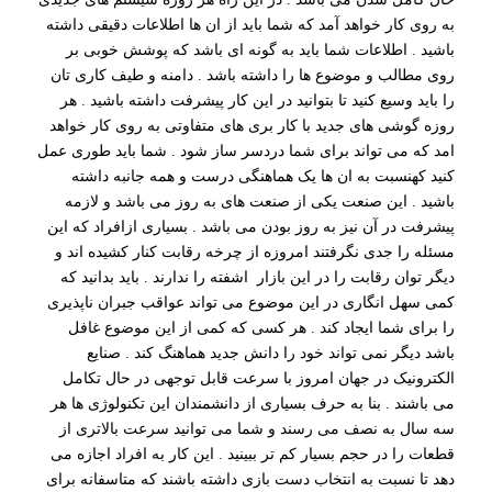
به روی کار خواهد آمد که شما باید از ان ها اطلاعات دقیقی داشته
باشید . اطلاعات شما باید به گونه ای باشد که پوشش خوبی بر
روی مطالب و موضوع ها را داشته باشد . دامنه و طیف کاری تان
را باید وسیع کنید تا بتوانید در این کار پیشرفت داشته باشید . هر
روزه گوشی های جدید با کار بری های متفاوتی به روی کار خواهد
امد که می تواند برای شما دردسر ساز شود . شما باید طوری عمل
کنید کهنسبت به ان ها یک هماهنگی درست و همه جانبه داشته
باشید . این صنعت یکی از صنعت های به روز می باشد و لازمه
پیشرفت در آن نیز به روز بودن می باشد . بسیاری ازافراد که این
مسئله را جدی نگرفتند امروزه از چرخه رقابت کنار کشیده اند و
دیگر توان رقابت را در این بازار اشفته را ندارند . باید بدانید که
کمی سهل انگاری در این موضوع می تواند عواقب جبران ناپذیری
را برای شما ایجاد کند . هر کسی که کمی از این موضوع غافل
باشد دیگر نمی تواند خود را دانش جدید هماهنگ کند . صنایع
الکترونیک در جهان امروز با سرعت قابل توجهی در حال تکامل
می باشند . بنا به حرف بسیاری از دانشمندان این تکنولوژی ها هر
سه سال به نصف می رسند و شما می توانید سرعت بالاتری از
قطعات را در حجم بسیار کم تر ببینید . این کار به افراد اجازه می
دهد تا نسبت به انتخاب دست بازی داشته باشند که متاسفانه برای