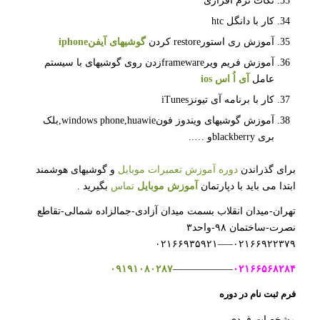
نکات نرم افزاری
کار با دانگل htc
آموزش ری استورrestore کردن
گوشیهای آیفنiphone
آموزش فریم ویرframewareزدن روی گوشیهای با سیستم
عامل
آی اُ اس
ios
کار با برنامه آی تیونزiTunes
آموزش گوشیهای ویندوز فونwindows phone,huawie,بلک
بری blackberryو …..
برای گذراندن
دوره آموزش تعمیرات موبایل
و گوشیهای هوشمند
ابتدا می باید با دپارتمان
آموزش موبایل
تماس
بگیرید .
تهران-میدان انقلاب بسمت میدان آزادی-جمالزاده شمالی-تقاطع
نصرت-ساختمان ۹۸-واحد۳
۰۲۱۶۶۹۲۲۳۷۹—–۰۲۱۶۶۹۳۵۹۲۱
۰۹۱۹۱۰۸۰۲۸۷
——————
۰۲۱۶۶۵۶۸۲۸۴
فرم ثبت نام در دوره
مشخصات فردی