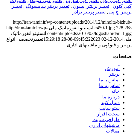
تعمیر کپی ریکو
,
تعمیر کپی شارپ
,
تعمیر کپی کونیکا
,
تعمیرات
کپی کنون
,
تعمیر پرینتر اپسون
,
تعمیر پرینتر سامسونگ
,
تعمیر
پرینتر اچ پی
,
تعمیر پرینتر برادر
http://iran-tamir.ir/wp-content/uploads/2014/12/minolta-bizhub-
268
228
c450-1.jpg
انستیتو انفورماتیک ملی
http://iran-tamir.ir/wp-
content/uploads/2016/03/logoshahrdari-1.jpg
انستیتو انفورماتیک
ملی
2014-12-02 09:45:22
2023-08-28 15:29:18
تعمیرتخصصی انواع
پرینتر و فتوکپی و ماشینهای اداری
صفحات
آموزش
پرینتر
تماس با ما
تماس با ما
خانه
درباره ما
دنبال کنید
سئو سایت
سخت افزار
طراحی سایت
ماشینهای اداری
مقالات