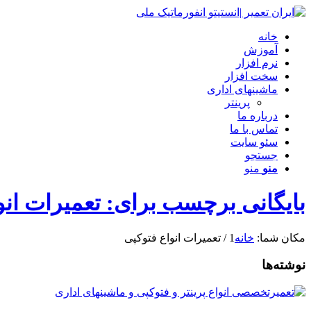
خانه
آموزش
نرم افزار
سخت افزار
ماشینهای اداری
پرینتر
درباره ما
تماس با ما
سئو سایت
جستجو
منو
منو
بایگانی برچسب برای: تعمیرات انو
مکان شما:
خانه
1
/
تعمیرات انواع فتوکپی
نوشته‌ها