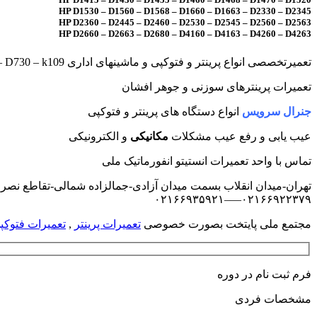
HP D1530 – D1560 – D1568 – D1660 – D1663 – D2330 – D2345
HP D2360 – D2445 – D2460 – D2530 – D2545 – D2560 – D2563
HP D2660 – D2663 – D2680 – D4160 – D4163 – D4260 – D4263
تعمیرتخصصی انواع پرینتر و فتوکپی و ماشینهای اداری HP D4268 – D4360 – D4363 – D4368 – D5560 – D5563 – D730 – k109
تعمیرات پرینترهای سوزنی و جوهر افشان
جنرال سرویس
انواع دستگاه های پرینتر و فتوکپی
عیب یابی و رفع عیب مشکلات
مکانیکی
و الکترونیکی
تماس با واحد تعمیرات انستیتو انفورماتیک ملی
تهران-میدان انقلاب بسمت میدان آزادی-جمالزاده شمالی-تقاطع نصرت-ساخت
۰۲۱۶۶۹۲۲۳۷۹—–۰۲۱۶۶۹۳۵۹۲۱
مجتمع ملی پایتخت بصورت خصوصی
تعمیرات پرینتر
,
تعمیرات فتوکپ
فرم ثبت نام در دوره
مشخصات فردی