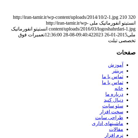
http://iran-tamir.ir/wp-content/uploads/2014/10/2-1.jpg
210
320
انستیتو انفورماتیک ملی
http://iran-tamir.ir/wp-
content/uploads/2016/03/logoshahrdari-1.jpg
انستیتو انفورماتیک
ملی
2015-01-26 09:40:42
2023-08-28 12:36:00
تعمیرات فوق
تخصصی تبلت
صفحات
آموزش
پرینتر
تماس با ما
تماس با ما
خانه
درباره ما
دنبال کنید
سئو سایت
سخت افزار
طراحی سایت
ماشینهای اداری
مقالات
نرم افزار