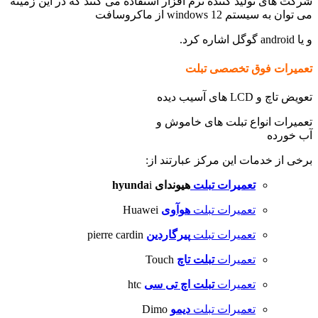
شرکت های تولید کننده نرم افزار استفاده می کنند که در این زمینه
می توان به سیستم windows 12 از ماکروسافت
و یا android گوگل اشاره کرد.
تعمیرات فوق تخصصی تبلت
تعویض تاچ و LCD های آسیب دیده
تعمیرات انواع تبلت های خاموش و
آب خورده
برخی از خدمات این مرکز عبارتند از:
تعمیرات تبلت
هیوندای hyunda
i
تعمیرات تبلت
هوآوی
Huawei
تعمیرات تبلت
پیرگاردین
pierre cardin
تعمیرات
تبلت تاچ
Touch
تعمیرات
تبلت اچ تی سی
htc
تعمیرات تبلت
دیمو
Dimo