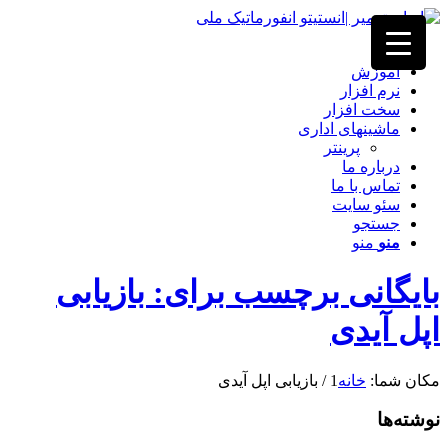
خانه
آموزش
نرم افزار
سخت افزار
ماشینهای اداری
پرینتر
درباره ما
تماس با ما
سئو سایت
جستجو
منو
منو
بایگانی برچسب برای: بازیابی
اپل آیدی
مکان شما:
خانه
1
/
بازیابی اپل آیدی
نوشته‌ها