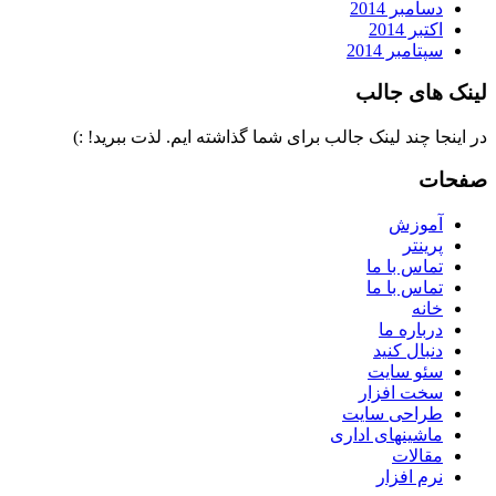
دسامبر 2014
اکتبر 2014
سپتامبر 2014
لینک های جالب
در اینجا چند لینک جالب برای شما گذاشته ایم. لذت ببرید! :)
صفحات
آموزش
پرینتر
تماس با ما
تماس با ما
خانه
درباره ما
دنبال کنید
سئو سایت
سخت افزار
طراحی سایت
ماشینهای اداری
مقالات
نرم افزار