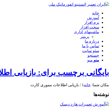
خانه
آموزش
نرم افزار
سخت افزار
ماشینهای اداری
پرینتر
درباره ما
تماس با ما
سئو سایت
جستجو
منو
منو
بایگانی برچسب برای: بازیابی اط
مکان شما:
خانه
1
/
بازیابی اطلاعات مموری کارت
نوشته‌ها