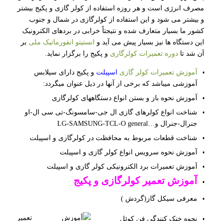
مصرف انرژی است و هر روزه استفاده از کولر گازی و پکیج بیشتر
و بیشتر می شود و این استفاده از کولرگازی در شمال و جنوب
کشور ما بسیار متعارف شده و نتیجتاً خرابی در بردهای الکترونیک
این دستگاه ها نیز بسیار پیش می آید و
انستیتو انفورماتیک ملی
بر
آن شد تا
دوره تعمیرات کولرگازی
و پکیج را برگزار نماید.
آموزش تعمیرات کولر گازی
اسپیلت
و پکیج دارای سیلابس
آموزشی میباشد که برخی از آنها در ذیل عنوان میگردد:
آموزش نحوه باز و بستن انواع دستگاههای کولرگازی
شناخت انواع کولرهای گازی ال جی-سامسونگ-تی سی ال-او
جنرال-جنرال و…LG-SAMSUNG-TCL-O general
شناخت قطعات مربوط به محافظت در کولرگازی و اسپیلت
آموزش نحوه سرویس انواع کولر گازی و اسپیلت
آموزش تعمیرات برد الکترونیکی کولر گازی و اسپیلت
آموزش تعمیر کولرگازی و پکیج
معرفی سیکل گاز(گردش )
نحوه خنک کنندگی فن کوئل