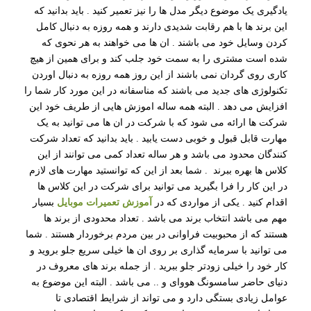
یادگیری یک موضوع دیگر مدل ها را نیز تعمیر کنید . باید بدانید که
این برند ها با هم رقابت شدیدی دارند و همه روزه به دنبال کامل
کردن وسایل خود می باشند . ان ها می خواهند به هر نحوی که
شده است مشتری را به سمت خود جلب کند و برای همین از هیچ
کاری روی گردان نمی باشند از این روز همه روزه به دنبال اوردن
تکنولوژی های جدید می باشند که مناسفانه در این مورد کار شما را
افزایش می دهد . البته همه ساله اموزش هایی از طریف خود این
شرکت ها ارائه می شود که با شرکت در ان ها می توانید به یک
مهارت قابل قبول و خوبی دست یابید . باید بدانید که تعداد شرکت
کنندگان محدود می باشد و هر ساله تعداد کمی می توانند از این
کلاس ها بهره ببرند . شما بعد از این که توانستید مهارت های لازم
در این کار را فرا بگیرید می توانید برای شرکت در این کلاس ها
اقدام کنید . یکی از مواردی که در
آموزش تعمیرات موبایل
بسیار
مهم می باشد انتخاب برند می باشد . تعداد محدودی از برند ها
هستند که از محبوبیت فراوانی در بین مردم برخوردار هستند . شما
می توانید با سرمایه گذاری بر روی ان ها خیلی سریع جلو بروید و
کار خود را خیلی زودتر جلو ببرید . از جمله برند های معروف در
دنیای حاضر سامسونگ هووای و .. می باشد . البته این موضوع به
عوامل زیادی بستگی دارد و می تواند از شرایط اقتصادی تا