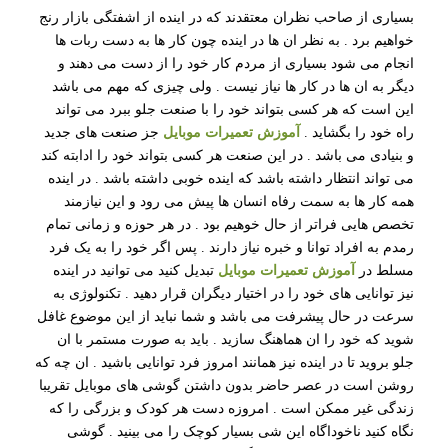
بسیاری از صاحب نظران معتقدند که در اینده از اشفتگی بازار رنج
خواهیم برد . به نظر ان ها در اینده چون کار ها به دست ربات ها
انجام می شود بسیاری از مردم کار خود را از دست می دهند و
دیگر به ان ها در کار ها نیاز نیست . ولی چیزی که مهم می باشد
این است که هر کسی بتواند خود را با صنعت جلو ببرد می تواند
راه خود را بگشاید .
آموزش تعمیرات موبایل
جز صنعت های جدید
و بنیادی می باشد . در این صنعت هر کسی بتواند خود را ادابته کند
می تواند انتظار داشته باشد که اینده خوبی داشته باشد . در اینده
همه کار ها به سمت رفاه انسان ها پیش می رود و این نیازمند
تخصص هایی فراتر از حال خوهیم بود . در هر حوزه و زمانی تمام
رمدم به افراد توانا و خبره نیاز دارند . پس اگر خود را به یک فرد
مسلط در
آموزش تعمیرات موبایل
تبدیل کنید می توانید در اینده
نیز توانایی های خود را در اختیار دیگران قرار دهید . تکنولوژی به
سرعت در حال پیشرفت می باشد و شما نباید از این موضوع غافل
شوید که خود را ان هماهنگ سازید . باید به صورت مستمر با ان
جلو بروید تا در اینده نیز همانند امروز فرد توانایی باشید . ان چه که
روشن است در عصر حاضر بدون داشتن گوشی های موبایل تقریبا
زندگی غیر ممکن است . امروزه دست هر کودک و بزرگی را که
نگاه کنید ناخوداگاه این شی بسیار کوچک را می بینید . گوشی