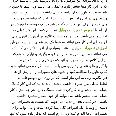
در پاره ای مواقه این موضوعات را یاد نگرفتید نگران نباشید چرا
که در این کار مبنا بیشتر کاربرد عملی می باشد ولی شما تا حدودی
باید نسبت به تئوریات ان دانسته هایی داشته باشید تا بتوانید با دید
وسیع تری در این راه پیش بیایید . بعد از این که توانستید مهارت
های لازم را برای این کار یاد بگیرید باید در یک موسسه اموزش در
ارتباط با
آموزش تعمیرات موبایل
ثبت نام کنید . این کار خیلی به
نفع شما می باشد . در این موسسات علاوه بر اموزش تئوری های
لازم برای این کار می توانند به شما یک دید عملی و مناسب درباره
آموزش تعمیرات موبایل
بدهند . بسیاری از افراد فکر می کنند که
می توانند خود این اموزش ها را بر عهده بگیرند و نیازی به شرکت
در این کلاس ها نیست باید بدانید که هر کاری نیاز به تلاش و
یادگیری های عملی و تئوری می باشد . شما اگر چه می توانید خود
کتاب هایی را مطالعه کنید و شیوه های تعمیرات را از روی ان ها
فرا بگیرید ولی به این نیاز است که بر روی این موضوعات به
لحاظ عملی نیز اشراف داشته باشید . باید بدانید که این کار کاملا
عملی می باشد و به کار کردن شما بستگی دارد .هر چه میزان کار
عملی شما بیشتر باشد می توانید از خود انتظار بیشتری داشته
باشید . هر کسی بعد از مدتی می فهمد که نسبت به تعمیرات این
دسته از وسایل یک اشراف کلی پیدا کرده است و می تواند برای
تعمیرات ان ها اقدام کنید ولی لازم است که تذکر داده شود که تنها