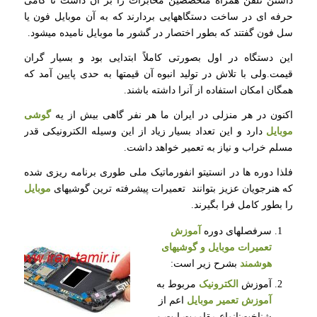
داشتن تلفن همراه متخصصین مخابرات را بر آن داشت تا گامی
حرفه ای در ساخت دستگاههایی بردارند که به آن موبایل فون یا
سل فون گفتند که بطور اختصار در گشور ما موبایل نامیده میشود.
این دستگاه در اول بصورتی کاملاً ابتدایی بود و بسیار گران
قیمت.ولی با تلاش در تولید انبوه آن قیمتها به حدی پایین آمد که
همگان امکان استفاده از آنرا داشته باشند.
اکنون در هر منزلی در ایران ما هر نفر گاهی بیش از یه
گوشی
موبایل
دارد و این تعداد بسیار زیاد از این وسیله الکترونیکی قدر
مسلم خراب و نیاز به تعمیر خواهد داشت.
فلذا دوره ها در انستیتو انفورماتیک ملی طوری برنامه ریزی شده
که هنرجویان عزیز بتوانند تعمیرات پیشرفته ترین گوشیهای
موبایل
را بطور کامل فرا بگیرند.
سرفصلهای دوره
آموزش
تعمیرات موبایل
و گوشیهای
هوشمند
بشرح زیر است:
آموزش
الکترونیک
مربوط به
آموزش تعمیر موبایل
اعم از
شناخت:انواع مقاومت ابت و