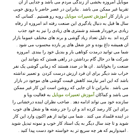
موبایل امروزه بخشی از زندگی مردم می باشد و جدایی از ان
تقریبا غیر ممکن می باشد . بنابراین در عصر حاضر با رونق خوبی
در بازار کار
آموزش تعمیرات موبایل
روبه رو هستیم . کسانی که
سال ها قبل به دنبال یادگیری این صنعت رفته اند امروزه از رفاه
زیادی برخوردار هستند و شمتری های زیادی را نیز به خود جذب
کرده اند .به دلیل تعداد زیاد گوشی و برند های مختلف عموما بازار
ان همیشه داغ بوده و جز شغل های پر بازده محسوب می شود .
شما می توانید درمدت کوتاهی بار و بندیل خود را ببندی. امروزه
شرکت ها در حال گام برداشتن در راهی هستن که بتوانند این
صنعت را بخوابانند . ان ها در صدد هستند که زمانی گوشی یک نفر
خراب شد دیگر برای ان فرد ارزش درست کردن و تعمیر نداشته
باشد که این امر نیازمند کاهش قیمت گوشی های موجود در بازار
می باشد . بنابراین تا ان جایی که روشن است این کار غیر ممکن
می باشد و کماکان
آموزش تعمیرات موبایل
به قعالیت ویا و
سازنده خود می تواند ادامه دهد . صاحب نظران اینده درخشانی را
برای این کار رصد کرده اند و ان را جز رشته ها و شغل های خوب
در اینده قلمداد می کنند . شما می توانید از هم اکنون وارد این کار
شوید و تا چند سال دیگر به یک استاد کار خوب و نمونه تبدیل شوید
. امیدواریم که هر چه سریع تر به خواسته خود دست پیدا کنید .