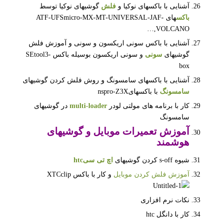
آشنایی با باکسهای نوکیا و
فلش
گوشیهای نوکیا توسط
باکس
های ATF-UFSmicro-MX-MT-UNIVERSAL-JAF-
VOLCANO,…
آشنایی با باکس سونی اریکسون و سونی و آموزش فلش
گوشیهای
سونی
و سونی اریکسون بوسیله باکس SEtool3-
box
آشنایی با باکسهای سامسونگ و روش فلش کردن گوشیهای
سامسونگ
با باکسهایnspro-Z3X
کار با برنامه های مولتی لودر
multi-loader
در گوشیهای
سامسونگ
آموزش تعمیرات موبایل
و گوشیهای
هوشمند
شیوه s-off کردن گوشیهای
اچ تی سی
htc
آموزش فلش کردن موبایل
و کار با باکس XTCclip
نکات نرم افزاری
کار با دانگل htc