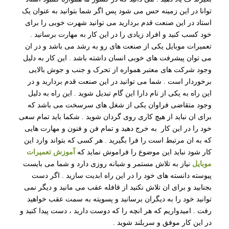
توانا در این زمینه حس می شود پس اگر شما بتوانید به عنوان یک
استاد در این صنعت قدم بردارید می توانید شهرت خوبی را برای
خود کسب کنید و افراد زیادی را در این کار به مهارت برسانید .
تعمیرات موبایل یکی از صنعت های رو به رشد می باشد و در ان
می توان پیشرفت های خوبی انسان داشته باشد . این کار به دلیل
وجود شرکت های معتبر همواره از تحرک و جنب و جوش بالایی
برخوردار است . شما می توانید در این صنعت قدم بردارید و در
این راه به یکی از نام دارا این گام تبدیل شوید . این راه به دلیل
وجود متقاضی فراوان یکی از شغل های سرسخت می باشد که
برای ان نباید از هیچ کاری روی گردان شوید . شکما باید تمام سعی
خود را در این کار به خرج دهید و تمام فن و فنون و مهارت هایی
که به ان مرتبط است را فرا بگیرید . هر کسی که بتواند وارد این
کار شود نباید این موضوع را فراموش نماید که
آموزش تعمیرات
موبایل
نیاز به تلاش مستمر و شبانه روزی دارد و شما می بایست
پیوسته دانسته های خود را در این راه ابدیت سازید . اگر دست
بجنابید و برای ان تلاش نکنید از قافله عقب می مانید و دیگر نمی
توانید خود را به دیگران برسانید و پسویته به سمت عقب خواهید
رفت . امیدواریم که هر انچه را که دوست دارید ، دست پیدا کنید و
در این کار موفق و سربلند شوید .