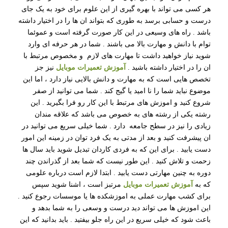
هر کسی می تواند با بهره گیری از این علوم برای خود به یک جای
درست و حسابی برسد به طوری که بتواند ان ها را در اختیار داشته
باشد . راه های وسیعی در این کار صورت گرفته است و عموئما
توام با دانش و مهارت بالا می باشند . شما در هر حرفه ای وارد
شوید نیاز خواهید داشت تا مهارت های لازم و مخصوص مرتبط با
ان را در اختیار داشته باشید .
آموزش تعمیرات موبایل
نیز جز
تخصص هایی است که به مهارت و دانش بالایی نیاز دارد ، اما این
موضوع نباید شما را نا امید یا گیج کند . شما می توانید از صفر
شروع کنید و اموزش های مرتبط با این کار رو فرا بگیرید . این
رشته یکی از رشته های به خصوص می باشد که علاقه مندان
زیادی را نیز در سطح جامعه دارد . شما خیلی سریع می توانید در
ان پیشرفت کنید و بعد از مدتی به یک فرد توان در زمینه این امور
دست یابید . برای این که به فردی کاردان تبدیل شوید باید سال ها
زحمت و تلاش کنید . این طور نیست که شما بعد از گذراندن چند
دوره به چنین مهارتی دست یابید . ابتدا لازم است درباره علومی
که به
آموزش تعمیرات موبایل
مرتبز است ، اشنا شوید سپس
برای کشب مهارت عملی به اموزشکده ها یا موسسات رجوع کنید .
این اموزش ها می تواند دید درست و وسعی را به شما بدهد و
باعث شود که خیلی سریع در این راه جلو بیفتید . باید بدانید که این