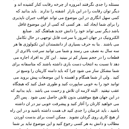
مسئله را جدی نگرفتند امروزه از چرخه رقابت کنار کشیده اند و
دیگر توان رقابت را در این بازار اشفته را ندارند . باید بدانید که
کمی سهل انگاری در این موضوع می تواند عواقب جبران ناپذیری
را برای شما ایجاد کند . هر کسی که کمی از این موضوع غافل
باشد دیگر نمی تواند خود را دانش جدید هماهنگ کند . صنایع
الکترونیک در جهان امروز با سرعت قابل توجهی در حال تکامل
می باشند . بنا به حرف بسیاری از دانشمندان این تکنولوژی ها هر
سه سال به نصف می رسند و شما می توانید سرعت بالاتری از
قطعات را در حجم بسیار کم تر ببینید . این کار به افراد اجازه می
دهد تا نسبت به انتخاب دست بازی داشته باشند که متاسفانه برای
شما مشکل ساز می شود چرا که باید دامنه کاریتان را وسیع تر
کنید . ولی ار شما همگام و اهسته با این موضعات پیش بروید می
توانید خود را به خوبی ساپورت کنید و طوری عمل کنید که هیچگاه
عقب نیفتید . البته لازمه ان تلاش و زحمت می باشد . باید بدانید که
در این جهان هیچ موفقیتی بدون تلاش حاصل نمی شود . پس اگر
می خواهید کارتان را آغاز کنید و پیشرفت خوبی نیز در ان داشته
باشید ، باید عزمتان را جدی کنید ف همت داشته باشید و در این راه
از هیچ کاری روی گردان نشوید . ممکن است برای بدست اوردن
مطالب و دانش به هر کسی رجوع کنید و این موضوع نباید بر شما