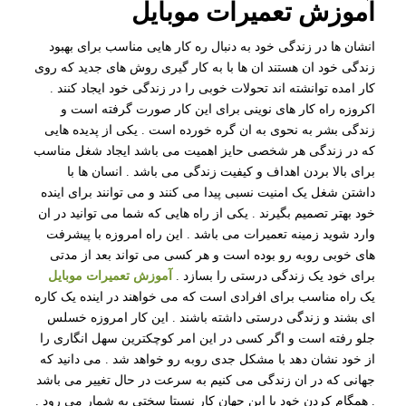
آموزش تعمیرات موبایل
انشان ها در زندگی خود به دنبال ره کار هایی مناسب برای بهبود
زندگی خود ان هستند ان ها با به کار گیری روش های جدید که روی
کار امده توانشته اند تحولات خوبی را در زندگی خود ایجاد کنند .
اکروزه راه کار های نوینی برای این کار صورت گرفته است و
زندگی بشر به نحوی به ان گره خورده است . یکی از پدیده هایی
که در زندگی هر شخصی حایز اهمیت می باشد ایجاد شغل مناسب
برای بالا بردن اهداف و کیفیت زندگی می باشد . انسان ها با
داشتن شغل یک امنیت نسبی پیدا می کنند و می توانند برای اینده
خود بهتر تصمیم بگیرند . یکی از راه هایی که شما می توانید در ان
وارد شوید زمینه تعمیرات می باشد . این راه امروزه با پیشرفت
های خوبی روبه رو بوده است و هر کسی می تواند بعد از مدتی
برای خود یک زندگی درستی را بسازد .
آموزش تعمیرات موبایل
یک راه مناسب برای افرادی است که می خواهند در اینده یک کاره
ای بشند و زندگی درستی داشته باشند . این کار امروزه خسلس
جلو رفته است و اگر کسی در این امر کوچکترین سهل انگاری را
از خود نشان دهد با مشکل جدی روبه رو خواهد شد . می دانید که
جهانی که در ان زندگی می کنیم به سرعت در حال تغییر می باشد
. همگام کردن خود با این جهان کار نسبتا سختی به شمار می رود .