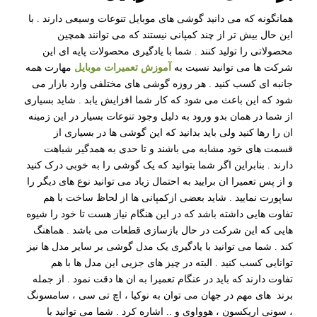
همانگونه که می دانید گوشی های موبایل تنوعات وسیعی دارند . با
این حال بیش تر از چند کمپانی نیستند که می توانند همچین
محصولاتی را تولید کنند . شما با یادگیری محصولات پایه ای این
شرکت ها می توانید نسیت به
آموزش تعمیرات موبایل
مهارت همه
جانبه ای کسب کنید . هر روزه گوشی های مختلفی وارد بازار می
شود که این باعث می شود که کار شما افزایش یابد . شاید بسیاری
از شما در همان بدو ورود به دلیل وجود تنوعات بسیار در این زمینه
ان را رها کنید ولی باید بدانید که این گوشی ها در بسیاری از
قسمت های خود مشابه می باشند و تا حدی به همدگیر شباهت
دارند . بنابراین اگر شما بتوانید که یک گوشی را به خوبی درک کنید
و از پس تعمیرا ان برایید به احتمال زیاد می توانید نوع های دیگر را
ساپورت نمایید . شاید بعضی ازکمپانی ها از لحاظ ساخت با هم
تفاوت هایی داشته باشد که در این هنگام نیاز هست تا خود را شیوه
هایی که این شرکت در حال بازسازی قطعات می باشد . هماهنگ
کند . شما می توانید با یادگیری یک مدل گوشی بر سایر مدل ها نیز
توانایی کسب کنید . البته در چیز های جزیی این مدل ها با هم
تفاوت دارند که باید در عنگام تعمیرا به ان ها دقت نمود . از جمله
برند های مهم در جهان می توان به نوکیا ، اچ تی سی ، سامسونگ
، سونی اریکسون ، هوواوی و .. اشاره کرد . شما می توانید با