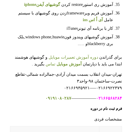
آموزش ری استورrestore کردن
گوشیهای آیفنiphone
آموزش فریم ویرframewareزدن روی گوشیهای با سیستم
عامل
آی اُ اس
ios
کار با برنامه آی تیونزiTunes
آموزش گوشیهای ویندوز فونwindows phone,huawie,بلک
بری blackberryو …..
برای گذراندن
دوره آموزش تعمیرات موبایل
و گوشیهای هوشمند
ابتدا می باید با دپارتمان
آموزش موبایل
تماس
بگیرید .
تهران-میدان انقلاب بسمت میدان آزادی-جمالزاده شمالی-تقاطع
نصرت-ساختمان ۹۸-واحد۳
۰۲۱۶۶۹۲۲۳۷۹—–۰۲۱۶۶۹۳۵۹۲۱
۰۹۱۹۱۰۸۰۲۸۷
——————
۰۲۱۶۶۵۶۸۲۸۴
فرم ثبت نام در دوره
مشخصات فردی