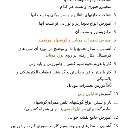
متغییرو فیوزی و تست هر کدام
شناخت خازنهای تانتالیوم و سرامیکی و تست آنها
آموزش انواع دیود(زنر و نورانی )و تست آنها
ترانزیستور و تست آن
آموزش تعمیرات موبایل
و گوشیهای هوشمند
آشنایی با مدارمجتمع یا ic و توضیح در مورد آی سی های
کریستالی بکار رفته بر روی
بورد موبایل
کار با هویه,نحوه سیم کشی , جامپرزنی و پایه زنی
کار با هیتر و فن برداشتن و گذاشتن قطعات الکترونیکی و
پلاستیکی
آموزش
شابلون زنی
باز و بستن انواع گوشیهای تلفن همراه(گوشیهای
ساده,گوشیهای
موبایل لمسی
,تلفنهای همراه کشویی)
آموزش جامع نقشه خوانی
آشنایی با مدارهای بلوتوث,سیم کارت,مموری کارت و دوربین