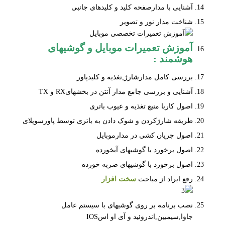
آشنایی با مدارصفحه کلید و کلیدهای جانبی
شناخت مدار نور و تصویر
آموزش تعمیرات موبایل
و گوشیهای
هوشمند :
بررسی کامل مدارشارژ,تغذیه و کلیدپاور
آشنایی و بررسی جامع مدار آنتن در بخشهایRX و TX
اصول کاربا منبع تغذیه و عیوب باتری
طریقه شارژکردن و شوک دادن به باتری توسط پاورسوپلای
اصول جریان کشی در مدارموبایل
اصول برخورد با گوشیهای آبخورده
اصول برخورد با گوشیهای ضربه خورده
رفع ایراد از مباحث
سخت افزار
نصب برنامه بر روی گوشیهای با سیستم عامل
جاوا,سیمبین,اندروئید و آی او اسIOS