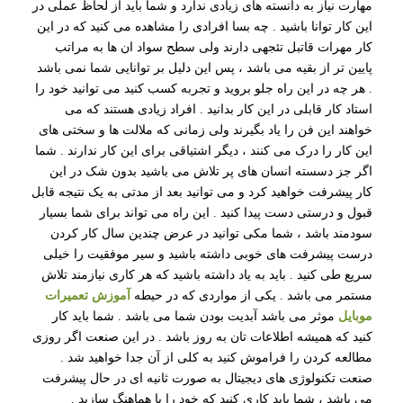
مهارت نیاز به دانسته های زیادی ندارد و شما باید از لحاظ عملی در
این کار توانا باشید . چه بسا افرادی را مشاهده می کنید که در این
کار مهرات قاتبل تئجهی دارند ولی سطح سواد ان ها به مراتب
پایین تر از بقیه می باشد ، پس این دلیل بر توانایی شما نمی باشد
. هر چه در این راه جلو بروید و تجربه کسب کنید می توانید خود را
استاد کار قابلی در این کار بدانید . افراد زیادی هستند که می
خواهند این فن را یاد بگیرند ولی زمانی که ملالت ها و سختی های
این کار را درک می کنند ، دیگر اشتیاقی برای این کار ندارند . شما
اگر جز دسسته انسان های پر تلاش می باشید بدون شک در این
کار پیشرفت خواهید کرد و می توانید بعد از مدتی به یک نتیجه قابل
قبول و درستی دست پیدا کنید . این راه می تواند برای شما بسیار
سودمند باشد ، شما مکی توانید در عرض چندین سال کار کردن
درست پیشرفت های خوبی داشته باشید و سیر موفقیت را خیلی
سریع طی کنید . باید به یاد داشته باشید که هر کاری نیازمند تلاش
مستمر می باشد . یکی از مواردی که در حیطه
آموزش تعمیرات
موبایل
موثر می باشد آبدیت بودن شما می باشد . شما باید کار
کنید که همیشه اطلاعات تان به روز باشد . در این صنعت اگر روزی
مطالعه کردن را فراموش کنید به کلی از آن جدا خواهید شد .
صنعت تکنولوژی های دیجیتال به صورت ثانیه ای در حال پیشرفت
می باشد ، شما باید کاری کنید که خود را با هماهنگ سازید .