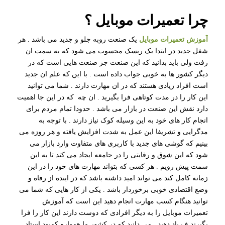
چرا تعمیرات موبایل ؟
آموزش تعمیرات موبایل
یک صنعت روبه جلو و جدید می باشد . هر
شغل جدید در ابتدا یک ریسک محسوب می شود که به سمت ان
رفت ولی باید بدانید که این صنعت جز صنعت هایی است که در
دیگر کشور ها به خوبی جواب داده است . با این که علم ان جدید
است افراد زیادی هستند که در ان مهارت دارند . شما می توانید
این کار را در مدت کوتاهی فرا بگیرید . ان چه که در این جا اهمیت
دارد نقش این صنعت در بازار می باشد . حدودا تمام مردم برای
انجام کار های خود به این وسیله کوک نیاز دارند . با توجه به
مدگرایی و تشریفا این عمل به شدت افزایش یافته و هر روزه می
بینیم که گوشی های جدید با کاربری های متفاوت وارد بازار می
شود که این شوق و رقابتی را در حامعه ایجاد می کند تا به این
سمت پیش رویم . هر کسی که بتواند مهارت های خود را در این
زمانه کامل کند می تواند امید داشته باشد که در اینده از رفاه و
وضع اقتصادی خوبی برخوردار باشد . یکی از کار هایی که شما می
توانید هنگام کسب مهارت انجام دهید این است که آموزش
تعمیرات موبایل را به دیگر افرادی که دوست دارند این کار را فرا
بگیرند ف یاد دهید . می دانید که در کشور ما همواره کمبود استاد