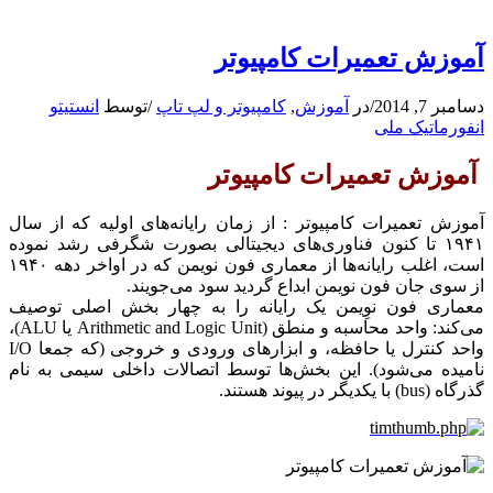
آموزش تعمیرات کامپیوتر
دسامبر 7, 2014
/
در
آموزش
,
کامپیوتر و لپ تاپ
/
توسط
انستیتو
انفورماتیک ملی
آموزش تعمیرات کامپیوتر
آموزش تعمیرات کامپیوتر : از زمان رایانه‌های اولیه که از سال
۱۹۴۱ تا کنون فناوری‌های دیجیتالی بصورت شگرفی رشد نموده
است، اغلب رایانه‌ها از معماری فون نویمن که در اواخر دهه ۱۹۴۰
از سوی جان فون نویمن ابداع گردید سود می‌جویند.
معماری فون نوِیمن یک رایانه را به چهار بخش اصلی توصیف
می‌کند: واحد محاسبه و منطق (Arithmetic and Logic Unit یا ALU)،
واحد کنترل یا حافظه، و ابزارهای ورودی و خروجی (که جمعا I/O
نامیده می‌شود). این بخش‌ها توسط اتصالات داخلی سیمی به نام
گذرگاه (bus) با یکدیگر در پیوند هستند.