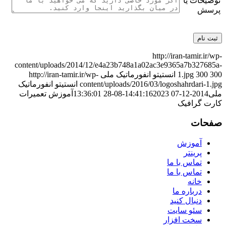
توضیحات یا
پرسش
http://iran-tamir.ir/wp-
content/uploads/2014/12/e4a23b748a1a02ac3e9365a7b327685a-
300
300
1.jpg
انستیتو انفورماتیک ملی
http://iran-tamir.ir/wp-
content/uploads/2016/03/logoshahrdari-1.jpg
انستیتو انفورماتیک
ملی
2014-12-07 14:41:16
2023-08-28 13:36:01
آموزش تعمیرات
کارت گرافیک
صفحات
آموزش
پرینتر
تماس با ما
تماس با ما
خانه
درباره ما
دنبال کنید
سئو سایت
سخت افزار