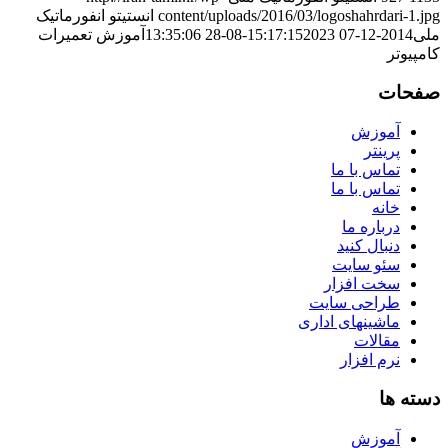
content/uploads/2016/03/logoshahrdari-1.jpg
انستیتو انفورماتیک
ملی
2014-12-07 15:17:15
2023-08-28 13:35:06
آموزش تعمیرات
کامپیوتر
صفحات
آموزش
پرینتر
تماس با ما
تماس با ما
خانه
درباره ما
دنبال کنید
سئو سایت
سخت افزار
طراحی سایت
ماشینهای اداری
مقالات
نرم افزار
دسته ها
آموزش