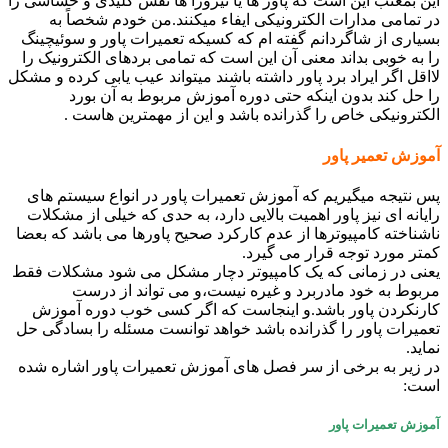
این بمعنب این است که پاور ها یا نیروزا ها نقش کلیدی و حساسی را
در تمامی مدارات الکترونیکی ایفاء میکنند.من خودم شخصاً به
بسیاری از شاگردانم گفته ام که کسیکه تعمیرات پاور و سوئیچینگ
را به خوبی بداند معنی آن این است که تمامی بردهای الکترونیک را
لااقل اگر ایراد برد پاور داشته باشند میتواند عیب یابی کرده و مشکل
را حل کند بدون اینکه حتی دوره آموزش مربوط به آن بورد
الکترونیکی خاص را گذرانده باشد و این از مهمترین هاست .
آموزش تعمیر پاور
پس نتیجه میگیریم که آموزش تعمیرات پاور در انواع سیستم های
رایانه ای نیز پاور اهمیت بالایی دارد، به حدی که خیلی از مشکلات
ناشناخته کامپیوترها از عدم کارکرد صحیح پاورها می باشد که بعضا
کمتر مورد توجه قرار می گیرد.
یعنی در زمانی که یک کامپیوتر دچار مشکل می شود مشکلات فقط
مربوط به خود مادربرد و غیره نیست،و می تواند از درست
کارنکردن پاور باشد.و اینجاست که اگر کسی خوب دوره آموزش
تعمیرات پاور را گذرانده باشد خواهد توانست مسئله را بسادگی حل
نماید.
در زیر به برخی از سر فصل های آموزش تعمیرات پاور اشاره شده
است:
آموزش تعمیرات پاور