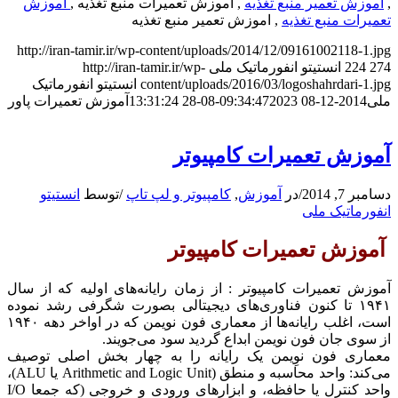
,
آموزش تعمیر منبع تغذیه
, اموزش تعمیرات منبع تغذیه ,
اموزش
تعمیرات منبع تغذیه
, اموزش تعمیر منبع تغذیه
http://iran-tamir.ir/wp-content/uploads/2014/12/09161002118-1.jpg
274
224
انستیتو انفورماتیک ملی
http://iran-tamir.ir/wp-
content/uploads/2016/03/logoshahrdari-1.jpg
انستیتو انفورماتیک
ملی
2014-12-08 09:34:47
2023-08-28 13:31:24
آموزش تعمیرات پاور
آموزش تعمیرات کامپیوتر
دسامبر 7, 2014
/
در
آموزش
,
کامپیوتر و لپ تاپ
/
توسط
انستیتو
انفورماتیک ملی
آموزش تعمیرات کامپیوتر
آموزش تعمیرات کامپیوتر : از زمان رایانه‌های اولیه که از سال
۱۹۴۱ تا کنون فناوری‌های دیجیتالی بصورت شگرفی رشد نموده
است، اغلب رایانه‌ها از معماری فون نویمن که در اواخر دهه ۱۹۴۰
از سوی جان فون نویمن ابداع گردید سود می‌جویند.
معماری فون نوِیمن یک رایانه را به چهار بخش اصلی توصیف
می‌کند: واحد محاسبه و منطق (Arithmetic and Logic Unit یا ALU)،
واحد کنترل یا حافظه، و ابزارهای ورودی و خروجی (که جمعا I/O