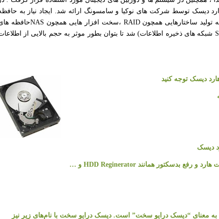
دارای هارد دیسک توسط شرکت های نوکیا و سامسونگ ارائه شد. ایجاد نیاز به حافظه
های بزرگ ، قبال اعتماد و مستقل ، منجر به تولید ساختارهایی همچون RAID ،سخت افزار هایی همچون NASحاف
متصل به شبکه) و سیستم هایی همچون SAN شبکه های ذخیره اطلاعات) شد تا بتوان بطور موثر به حجم بالایی از اطلاعا
رد دیسک توجه کنید
د دیسک
ت هارد و رفع بدسکتور همانند
HDD Reginerator
و …
به معنای “دیسک درایو سخت” است. دیسک درایو سخت با نام‌های زیر نیز