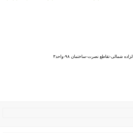
ه شمالی-تقاطع نصرت-ساختمان ۹۸-واحد۳