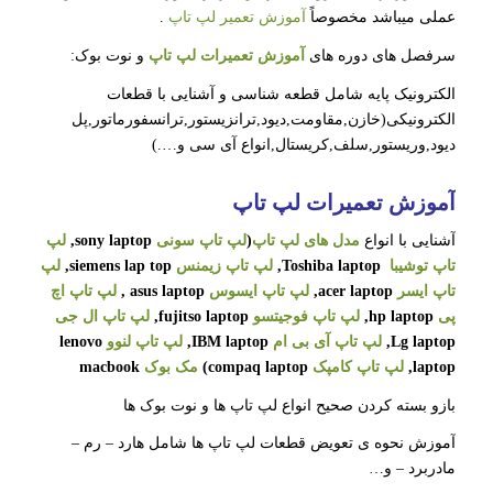
عملی میباشد مخصوصاً
آموزش تعمیر لپ تاپ
.
سرفصل های دوره های
آموزش تعمیرات لپ تاپ
و نوت بوک:
الکترونیک پایه شامل قطعه شناسی و آشنایی با قطعات
الکترونیکی(خازن,مقاومت,دیود,ترانزیستور,ترانسفورماتور,پل
دیود,وریستور,سلف,کریستال,انواع آی سی و….)
آموزش تعمیرات لپ تاپ
آشنایی با انواع
مدل های لپ تاپ
(
لپ تاپ سونی
sony laptop,
لپ
تاپ توشیبا
Toshiba laptop,
لپ تاپ زیمنس
siemens lap top,
لپ
تاپ ایسر
acer laptop,
لپ تاپ ایسوس
asus laptop ,
لپ تاپ اچ
پی
hp laptop,
لپ تاپ فوجیتسو
fujitso laptop,
لپ تاپ ال جی
Lg laptop,
لپ تاپ آی بی ام
IBM laptop,
لپ تاپ لنوو
lenovo
laptop,
لپ تاپ کامپک
compaq laptop)
مک بوک
macbook
بازو بسته کردن صحیح انواع لپ تاپ ها و نوت بوک ها
آموزش نحوه ی تعویض قطعات لپ تاپ ها شامل هارد – رم –
مادربرد – و…