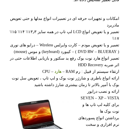
امکانات و تجهیزات حرفه ای در تعمیرات انواع مدلها و حتی تعویض
مادربرد
تعمیر و یا تعویض انواع LCD لپ تاپ در همه سایز ۱۳٫۳\\ ۱۴\\ ۱۵\\
۱۷\\
تعمیر و یا تعویض مودم – کارت وایرلس Wireless – درایو های نوری
( DVD RW – BLUERAY ) – کیبورد (keyboard) و موس (mouse)
تعمیر انواع هارد نوت بوک رفع بد سکتور و بازیابی اطلاعات حتی در
اثر ضربه HDD Recovery
ارتقاء سیستم از قبیل : رم RAM –
هارد
– CPU
ارائه انواع باطری و شارژر نوت بوک و لپ تاپ ، تعویض سل نوت
بوک با آمپر بالاتر تا زمان بیشتری شارژ داشته باشید
ارائه و نصب درایور
SEVEN – XP – VISTA
برای کلیه لپ تاپ ها و
نوت بوک ها
برداشتن انواع پسوردهای
نرم افزاری و سخت