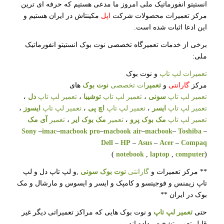
انستیتو انفورماتیک ملی امروز ما مدعی هستیم که حرفه ای ترین
مرکز تعمیرات محصولات شرکت
اپل
مکینتاش در ایران هستیم و
این ادعا اثبات شده است.
برخی از خدمات تعمیرگاه تخصصی نوت بوک انستیتو انفورماتیک
ملی:
تعمیرات لپ تاپ
و نوت بوک
مرکز
گارانتی
و
تعمیر
ات تخصصی
نوت بوک
های
تعمیر لپ تاپ
سونی
،
تعمیر لپ تاپ
توشیبا
،
تعمیر لپ تاپ
دل
،
تعمیر لپ تاپ
ایسر
،
تعمیر لپ تاپ
اچ پی
،
تعمیر لپ تاپ
ایسوز
،
تعمیر لپ تاپ
مک بوک پرو
،
تعمیر
مک بوک ایر
،
تعمیر
آی مک
Sony
–
imac
–
macbook pro
–
macbook air
–
macbook
–
Toshiba
–
Dell
–
HP
–
Asus
–
Acer
–
Compaq
)
notebook
,
laptop
,
computer
(
** مرکز تعمیرات و
گارانتی
نوت بوک سونی
,و لپ تاپ دل و لپ
تاپ زیمنس و فوجیتسو و کامپک و ایسر و ایسوس و مارشال و مک
بوک در ایران **
حتی
تعمیر لپ تاپ
و نوت بوک هایی که مراکز تعمیراتی دیگر غیر
قابل تعمیر تشخیص داده اند.