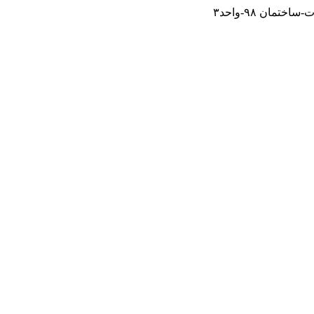
مان ۹۸-واحد۳