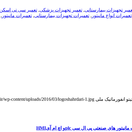
عمیر تجهیزات بیمارستانی
,
تعمیر تجهیزات پزشکی
,
تعمیر سی تی اسکن
تعمیرات انواع مانیتور
,
تعمیرات تجهیزات بیمارستانی
,
تعمیرات مانیتور
,
یتو انفورماتیک ملی
ir.ir/wp-content/uploads/2016/03/logoshahrdari-1.jpg
نیتور های صنعتی پی ال سی plcو اچ ام آیHMI