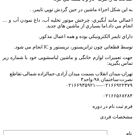
به اين شكل اجزاء ماشين در حين گردش توپي تايمر، .
اعمالي مانند آبگيري، چرخش موتور تخليه آب، داغ نمودن آب و …
انجام مي داد.اما بسياري از ماشين هاي جديد.
داراي تايمر الكترونيكي بوده و همه اعمال مذكور.
توسط قطعاتي چون ترانزيستور، تريستور و IC انجام مي شود.
جهت تعمیرات لوازم خانگی و ماشین لباسشویی خود با شماره زیر
تماس بگیرید:
تهران-میدان انقلاب بسمت میدان آزادی-جمالزاده شمالی-تقاطع
نصرت-ساختمان ۹۸-واحد۳
۰۲۱۶۶۹۲۲۳۷۹—–۰۲۱۶۶۹۳۵۹۲۱
۰۲۱۶۶۵۶۸۲۸۴
فرم ثبت نام در دوره
مشخصات فردی
نام