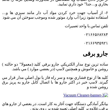
بخاري و…جدا” خود داري نماييد.
۶- از آسياب جهت خرد کردن مواد آب دار مانند سبزي ها و…
استفاده نشود زيرا آب وارد موتور شده وموجب سوختن آن مي شود
تلفن تماس با واحد تعمیرات
۰۲۱۶۶۵۶۸۲۸۴
۰۲۱۶۶۹۳۵۹۲۱
جارو برقی
ساده ترين نوع مدار الكتريكي جارو برقي كليد (معمولا” دو حالته )
روشن و خاموش و همچنين لامپ (در بعضي موارد ) مي باشد.
كليد ها از نوع فشاري بوده و سر راه فاز يا نول اصلي مدار قرار مي
گيرند. لامپ خبر در اكثر جارو ها با اتصال كابل جارو به پريز برق
روشن شده و
بيانگر آمادگي دستگاه جهت آغاز به كار است. در بعضي از جارو هاي
برقي،علاوه بر كليد اصلي تعبيه شده بر روي بدنه .