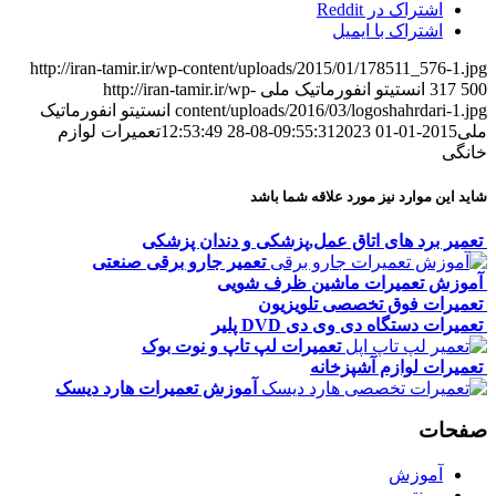
اشتراک در Reddit
اشتراک با ایمیل
http://iran-tamir.ir/wp-content/uploads/2015/01/178511_576-1.jpg
500
317
انستیتو انفورماتیک ملی
http://iran-tamir.ir/wp-
content/uploads/2016/03/logoshahrdari-1.jpg
انستیتو انفورماتیک
ملی
2015-01-01 09:55:31
2023-08-28 12:53:49
تعمیرات لوازم
خانگی
شاید این موارد نیز مورد علاقه شما باشد
تعمیر برد های اتاق عمل,پزشکی و دندان پزشکی
تعمیر جارو برقی صنعتی
آموزش تعمیرات ماشین ظرف شویی
تعمیرات فوق تخصصی تلویزیون
تعمیرات دستگاه دی وی دی DVD پلیر
تعمیرات لپ تاپ و نوت بوک
تعمیرات لوازم آشپزخانه
آموزش تعمیرات هارد دیسک
صفحات
آموزش
پرینتر