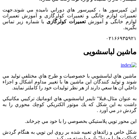
اين کمپرسور ها ، کمپرسور هاي دوراني ناميده مي شوند.جهت
تعمیرات لوازم خانگی و تعمیرات کولرگازی و آموزش تعمیرات
لوازم خانگی و آموزش
تعمیرات کولرگازی
با شماره زیر تماس
بگیرید.
۰۲۱۶۶۹۳۵۹۲۱
ماشین لباسشویی
ماشين هاي لباسشويي با خصوصيات و طرح هاي مختلفي توليد مي
شوند و توليد كنندگان اين ماشين ها با تغيير مداوم اشكال و اجزاء
داخلي آن ها سعي دارند از هر نظر توليدات خود را كاملتر نمايند.
به عنوان مثال،قبلا” تايمر لباسشويي هاي اتوماتيك تركيبي مكانيكي
داشت به اين شكل كه يك موتور الكتريكي كوچك محوري را به
گردش در مي آورد .
اين محور توپي پلاستيكي بخصوصي را با خود مي چرخاند.
شكل خاص و زائدهاي تعبيه شده بر روي اين توپي به هنگام گردش
كنتاكت ها را مرتبا” باز و يا بسته مي كرد.