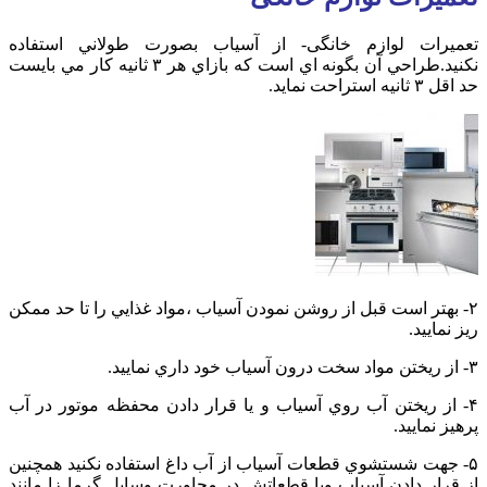
تعمیرات لوازم خانگی- از آسياب بصورت طولاني استفاده
نکنيد.طراحي آن بگونه اي است که بازاي هر ۳ ثانيه کار مي بايست
حد اقل ۳ ثانيه استراحت نمايد.
۲- بهتر است قبل از روشن نمودن آسياب ،مواد غذايي را تا حد ممکن
ريز نماييد.
۳- از ريختن مواد سخت درون آسياب خود داري نماييد.
۴- از ريختن آب روي آسياب و يا قرار دادن محفظه موتور در آب
پرهيز نماييد.
۵- جهت شستشوي قطعات آسياب از آب داغ استفاده نکنيد همچنين
از قرار دادن آسياب ويا قطعاتش در مجاورت وسايل گرما زا مانند