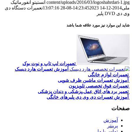
content/uploads/2016/03/logoshahrdari-1.jpg
انستیتو انفورماتیک
ملی
2014-12-14 14:23:45
2023-08-28 13:07:16
تعمیرات دستگاه دی
وی دی DVD پلیر
شاید این موارد نیز مورد علاقه شما باشد
تعمیرات لپ تاپ و نوت بوک
آموزش تعمیرات هارد دیسک
تعمیرات لوازم خانگی
آموزش تعمیرات ماشین ظرف شویی
تعمیرات فوق تخصصی تلویزیون
تعمیر برد های اتاق عمل,پزشکی و دندان پزشکی
آموزش تعمیرات دی وی دی پلیرهای خانگی
صفحات
آموزش
پرینتر
تماس با ما