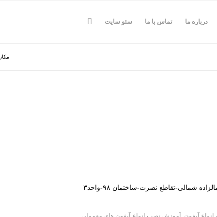
درباره ما
تماس با ما
سئو سایت
مکان
ده شمالی-تقاطع نصرت-ساختمان ۹۸-واحد۳
نواع آیفون
,
آموزش نصب انواع آیفون های معمولی