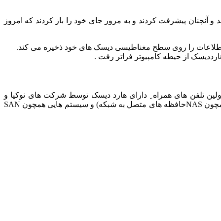
شد و آنچنان پیشرفت کردند و به مرور جای خود را باز کردند که امروز
 هارددیسک از حیطه کامپیوتر فراتر رفت .
که در تجهیزات ضبط تصویر ،پخش صدا ، همچنین در سیستم ها و دوربین های دیجیتال مورد استفاده قرار گرفت . در سال ۲۰۰۵ اولین تلفن های همراه ِ دارای هارد دیسک توسط شرکت های نوکیا و
سامسونگ ارائه شد. ایجاد نیاز به حافظه های بزرگ ، قبال اعتماد و مستقل ، منجر به تولید ساختارهایی همچون RAID ،سخت افزار هایی همچون NASحافظه های متصل به شبکه) و سیستم هایی همچون SAN