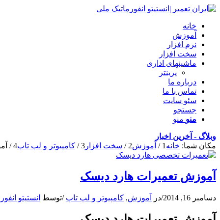
خانه
آموزش
نرم افزار
سخت افزار
ماشینهای اداری
پرینتر
درباره ما
تماس با ما
سئو سایت
جستجو
منو
منو
وبلاگ - آخرین اخبار
مکان شما:
خانه
1
/
آموزش
2
/
سخت افزار
3
/
کامپیوتر و لپ تاپ
4
/
آم
آموزش تعمیرات هارد دیسک
دسامبر 16, 2014
/
در
آموزش
,
کامپیوتر و لپ تاپ
/
توسط
انستیتو انفور
آموزش تعمیرات هارد دیسک