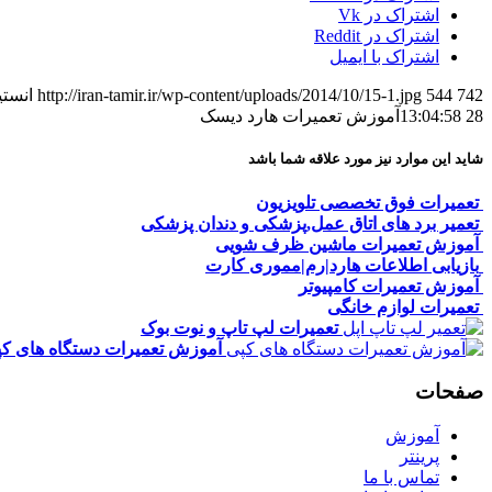
اشتراک در Vk
اشتراک در Reddit
اشتراک با ایمیل
742
544
http://iran-tamir.ir/wp-content/uploads/2014/10/15-1.jpg
انستی
28 13:04:58
آموزش تعمیرات هارد دیسک
شاید این موارد نیز مورد علاقه شما باشد
تعمیرات فوق تخصصی تلویزیون
تعمیر برد های اتاق عمل,پزشکی و دندان پزشکی
آموزش تعمیرات ماشین ظرف شویی
بازیابی اطلاعات هارد|رم|مموری کارت
آموزش تعمیرات کامپیوتر
تعمیرات لوازم خانگی
تعمیرات لپ تاپ و نوت بوک
آموزش تعمیرات دستگاه های ک
صفحات
آموزش
پرینتر
تماس با ما