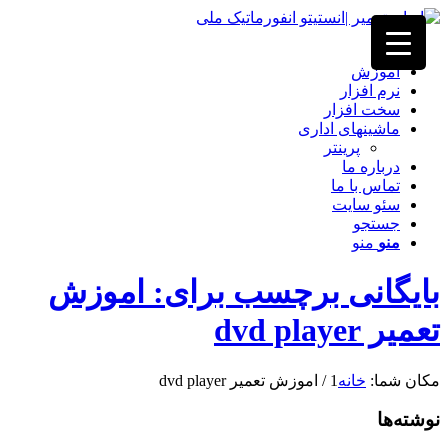
خانه
آموزش
نرم افزار
سخت افزار
ماشینهای اداری
پرینتر
درباره ما
تماس با ما
سئو سایت
جستجو
منو
منو
بایگانی برچسب برای: اموزش
تعمیر dvd player
مکان شما:
خانه
1
/
اموزش تعمیر dvd player
نوشته‌ها